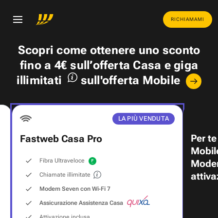
RICHIAMAMI
Scopri come ottenere uno
sconto
fino a 4€
sull’offerta Casa e
giga
illimitati
sull'offerta Mobile
LA PIÙ VENDUTA
Per te
Fastweb Casa Pro
Mobil
Fibra Ultraveloce
Modem
attiva
Chiamate illimitate
Modem Seven con Wi‑Fi 7
Assicurazione Assistenza Casa
Attivazione inclusa