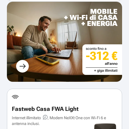
MOBILE
+ Wi-Fi di CASA
+ ENERGIA
sconto fino a
-312 €
all'anno
+ giga illimitati
Fastweb Casa FWA Light
Internet illimitato
, Modem NeXXt One con Wi‑Fi 6 e
antenna inclusi.