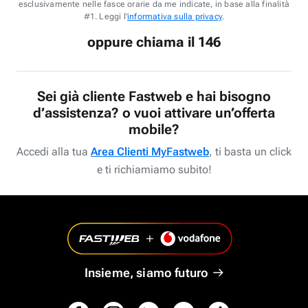
esclusivamente nelle fasce orarie da me indicate, in base alla finalità
#1. Leggi l'
informativa sulla privacy
.
oppure chiama il 146
Sei già cliente Fastweb e hai bisogno
d’assistenza? o vuoi attivare un’offerta
mobile?
Accedi alla tua
Area Clienti MyFastweb
, ti basta un click
e ti richiamiamo subito!
Insieme, siamo futuro