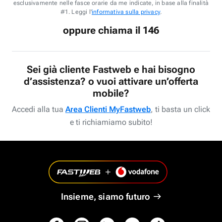
esclusivamente nelle fasce orarie da me indicate, in base alla finalità
#1. Leggi l'
informativa sulla privacy
.
oppure chiama il 146
Sei già cliente Fastweb e hai bisogno
d’assistenza? o vuoi attivare un’offerta
mobile?
Accedi alla tua
Area Clienti MyFastweb
, ti basta un click
e ti richiamiamo subito!
Insieme, siamo futuro