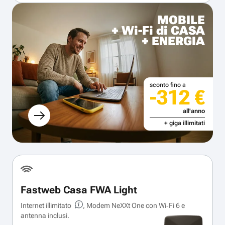
MOBILE
+ Wi-Fi di CASA
+ ENERGIA
sconto fino a
-312 €
all'anno
+ giga illimitati
Fastweb Casa FWA Light
Internet illimitato
, Modem NeXXt One con Wi‑Fi 6 e
antenna inclusi.