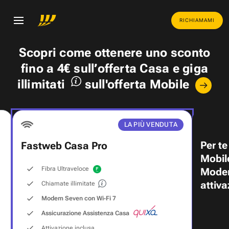
RICHIAMAMI
Scopri come ottenere uno
sconto
fino a 4€
sull’offerta Casa e
giga
illimitati
sull'offerta Mobile
LA PIÙ VENDUTA
Per te
Fastweb Casa Pro
Mobil
Fibra Ultraveloce
Modem
attiva
Chiamate illimitate
Modem Seven con Wi‑Fi 7
Assicurazione Assistenza Casa
Attivazione inclusa