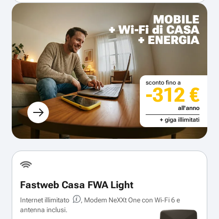
MOBILE
+ Wi-Fi di CASA
+ ENERGIA
sconto fino a
-312 €
all'anno
+ giga illimitati
Fastweb Casa FWA Light
Internet illimitato
, Modem NeXXt One con Wi‑Fi 6 e
antenna inclusi.