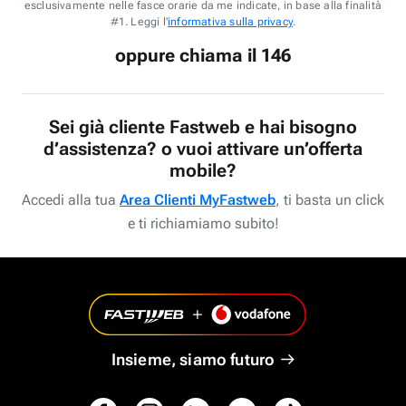
esclusivamente nelle fasce orarie da me indicate, in base alla finalità
#1. Leggi l'
informativa sulla privacy
.
oppure chiama il 146
Sei già cliente Fastweb e hai bisogno
d’assistenza? o vuoi attivare un’offerta
mobile?
Accedi alla tua
Area Clienti MyFastweb
, ti basta un click
e ti richiamiamo subito!
Insieme, siamo futuro