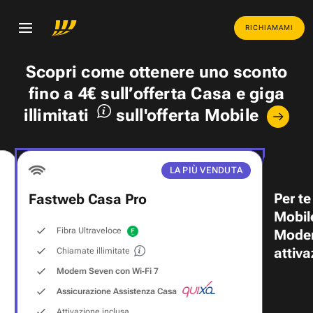
RICHIAMAMI
Scopri come ottenere uno
sconto
fino a 4€
sull’offerta Casa e
giga
illimitati
sull'offerta Mobile
LA PIÙ VENDUTA
Per te
Fastweb Casa Pro
Mobil
Fibra Ultraveloce
Modem
attiva
Chiamate illimitate
Modem Seven con Wi‑Fi 7
Assicurazione Assistenza Casa
Attivazione inclusa