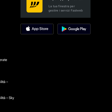
La tua finestra per
gestire i servizi Fastweb
erate
lità –
lità – Sky