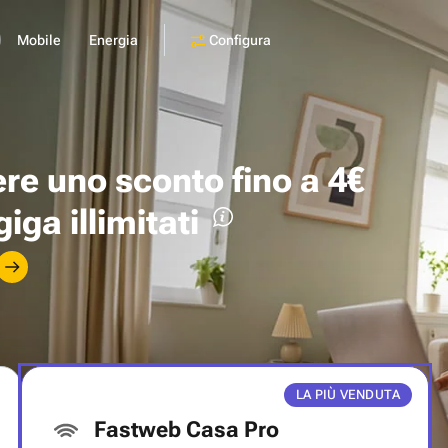
Configura
Mobile
Energia
ere uno
sconto fino a 4€
giga illimitati
LA PIÙ VENDUTA
Fastweb Casa Pro