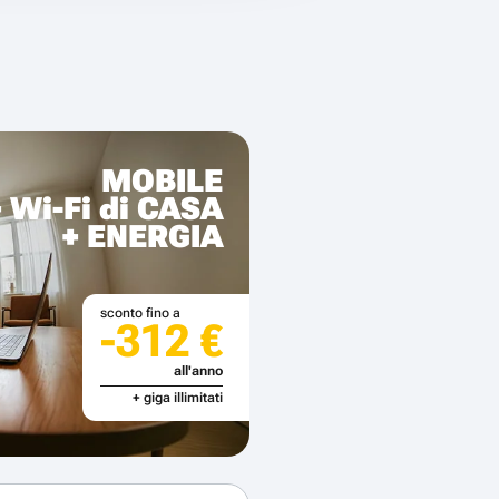
MOBILE
+ Wi-Fi di CASA
+ ENERGIA
sconto fino a
-312 €
all'anno
+ giga illimitati