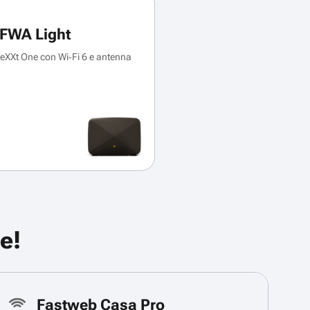
FWA Light
XXt One con Wi‑Fi 6 e antenna
e!
Fastweb Casa Pro