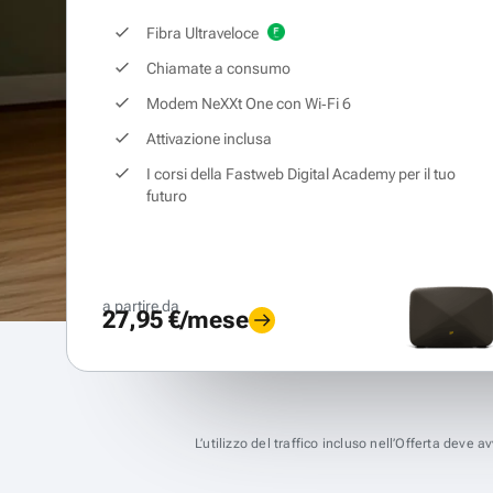
Fibra Ultraveloce
Chiamate a consumo
Modem NeXXt One con Wi‑Fi 6
Attivazione inclusa
I corsi della Fastweb Digital Academy per il tuo
futuro
a partire da
27,95 €/mese
L’utilizzo del traffico incluso nell’Offerta deve 