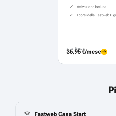
Attivazione inclusa
I corsi della Fastweb Dig
a partire da
36,95 €/mese
P
Fastweb Casa Start