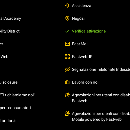
Assistenza
tal Academy
Negozi
ity District
Verifica attivazione
er
Fast Mail
l Web
FastwebUP
Segnalazione Telefonate Indesid
Disclosure
Lavora con noi
"Ti richiamiamo noi"
Agevolazioni per utenti con disabi
Fastweb
per i consumatori
Agevolazioni per utenti con disabi
Mobile powered by Fastweb
ariffaria