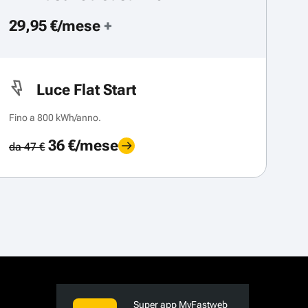
29,95 €/mese
+
Luce Flat Start
Fino a 800 kWh/anno.
36 €/mese
da 47 €
Super app MyFastweb