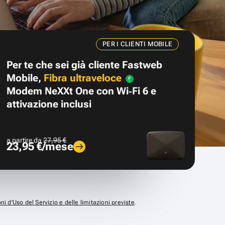
PER I CLIENTI MOBILE
Per te che sei già cliente Fastweb
Mobile,
Fibra ultraveloce
Modem NeXXt One con Wi‑Fi 6 e
attivazione inclusi
a partire da
27,95 €
23,95 €/mese
ni d’Uso del Servizio e delle limitazioni previste
.