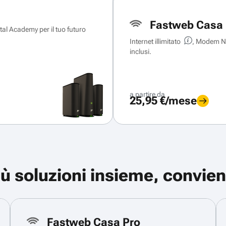
Fastweb Casa 
ital Academy per il tuo futuro
Internet illimitato
, Modem Ne
inclusi.
a partire da
25,95 €/mese
iù soluzioni insieme, convien
Fastweb Casa Pro