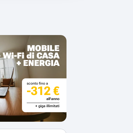
MOBILE
+ Wi-Fi di CASA
+ ENERGIA
sconto fino a
-312 €
all'anno
+ giga illimitati