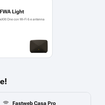
FWA Light
XXt One con Wi‑Fi 6 e antenna
e!
Fastweb Casa Pro