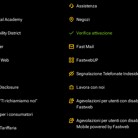
Assistenza
tal Academy
Negozi
ity District
Verifica attivazione
er
Fast Mail
l Web
FastwebUP
Segnalazione Telefonate Indesid
Disclosure
Lavora con noi
"Ti richiamiamo noi"
Agevolazioni per utenti con disabi
Fastweb
per i consumatori
Agevolazioni per utenti con disabi
Mobile powered by Fastweb
ariffaria