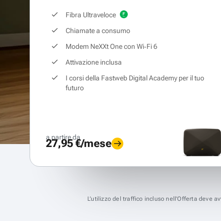
Fibra Ultraveloce
Chiamate a consumo
Modem NeXXt One con Wi‑Fi 6
Attivazione inclusa
I corsi della Fastweb Digital Academy per il tuo
futuro
a partire da
27,95 €/mese
L’utilizzo del traffico incluso nell’Offerta deve 