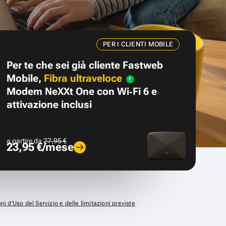
PER I CLIENTI MOBILE
Per te che sei già cliente Fastweb
Mobile,
Fibra ultraveloce
Modem NeXXt One con Wi‑Fi 6 e
attivazione inclusi
a partire da
27,95 €
23,95 €/mese
ni d’Uso del Servizio e delle limitazioni previste
.