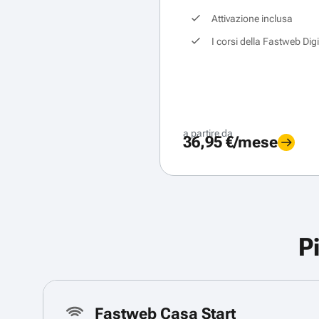
Attivazione inclusa
I corsi della Fastweb Dig
a partire da
36,95 €/mese
P
Fastweb Casa Start