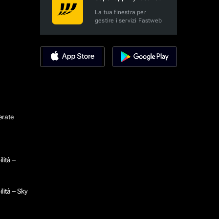
La tua finestra per
gestire i servizi Fastweb
erate
lità –
lità – Sky