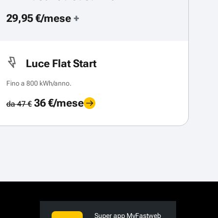
29,95 €/mese
+
Luce Flat Start
Fino a 800 kWh/anno.
36 €/mese
da 47 €
Super app MyFastweb