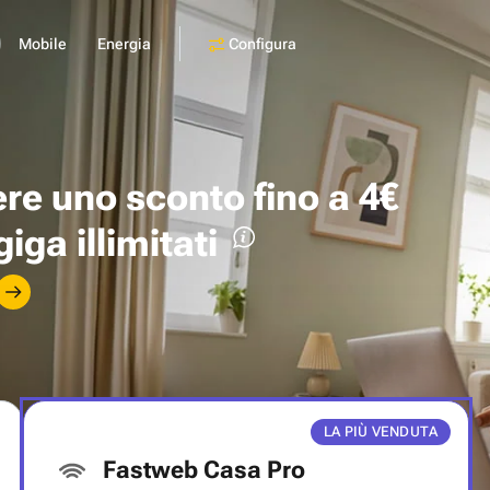
Configura
Mobile
Energia
ere uno
sconto fino a 4€
giga illimitati
LA PIÙ VENDUTA
Fastweb Casa Pro