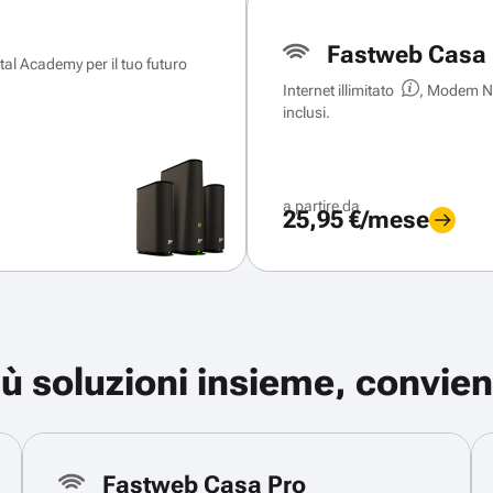
Fastweb Casa 
ital Academy per il tuo futuro
Internet illimitato
, Modem Ne
inclusi.
a partire da
25,95 €/mese
iù soluzioni insieme, convien
Fastweb Casa Pro