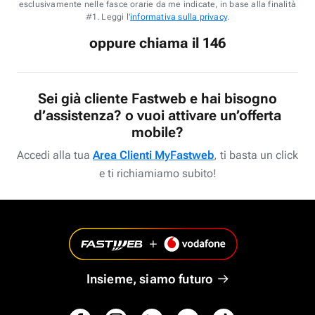
esclusivamente nelle fasce orarie da me indicate, in base alla finalità
#1. Leggi l'
informativa sulla privacy
.
oppure chiama il 146
Sei già cliente Fastweb e hai bisogno
d’assistenza? o vuoi attivare un’offerta
mobile?
Accedi alla tua
Area Clienti MyFastweb
, ti basta un click
e ti richiamiamo subito!
Insieme, siamo futuro