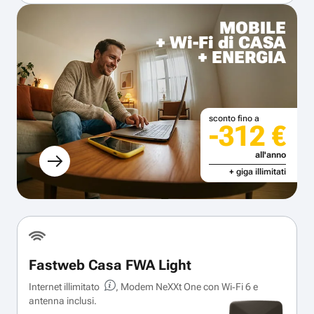
MOBILE
+ Wi-Fi di CASA
+ ENERGIA
sconto fino a
-312 €
all'anno
+ giga illimitati
Fastweb Casa FWA Light
Internet illimitato
, Modem NeXXt One con Wi‑Fi 6 e
antenna inclusi.