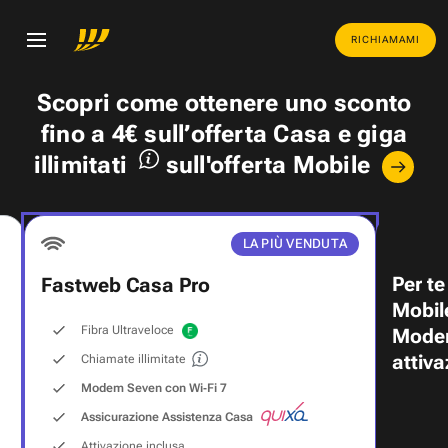
RICHIAMAMI
Scopri come ottenere uno
sconto
fino a 4€
sull’offerta Casa e
giga
illimitati
sull'offerta Mobile
LA PIÙ VENDUTA
Per te
Fastweb Casa Pro
Mobil
Fibra Ultraveloce
Modem
attiva
Chiamate illimitate
Modem Seven con Wi‑Fi 7
Assicurazione Assistenza Casa
Attivazione inclusa