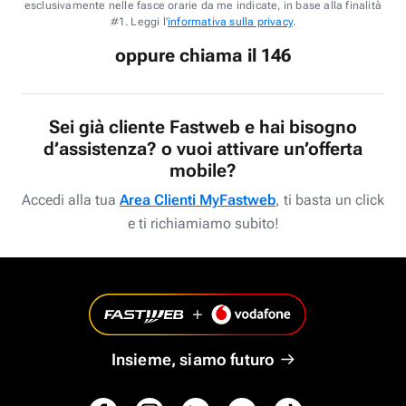
esclusivamente nelle fasce orarie da me indicate, in base alla finalità
#1. Leggi l'
informativa sulla privacy
.
oppure chiama il 146
Sei già cliente Fastweb e hai bisogno
d’assistenza? o vuoi attivare un’offerta
mobile?
Accedi alla tua
Area Clienti MyFastweb
, ti basta un click
e ti richiamiamo subito!
Insieme, siamo futuro