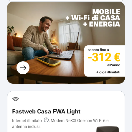
MOBILE
+ Wi-Fi di CASA
+ ENERGIA
sconto fino a
-312 €
all'anno
+ giga illimitati
Fastweb Casa FWA Light
Internet illimitato
, Modem NeXXt One con Wi‑Fi 6 e
antenna inclusi.