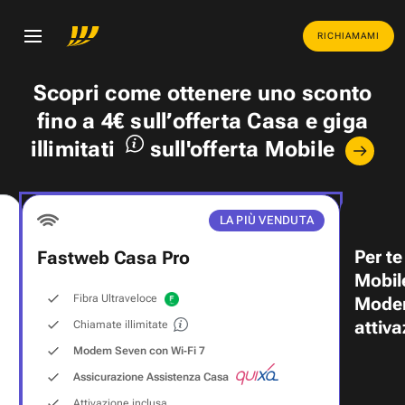
RICHIAMAMI
Scopri come ottenere uno
sconto
fino a 4€
sull’offerta Casa e
giga
illimitati
sull'offerta Mobile
LA PIÙ VENDUTA
Per te
Fastweb Casa Pro
Mobil
Fibra Ultraveloce
Modem
attiva
Chiamate illimitate
Modem Seven con Wi‑Fi 7
Assicurazione Assistenza Casa
Attivazione inclusa