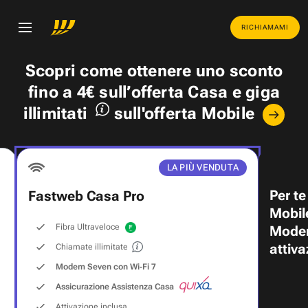
RICHIAMAMI
Scopri come ottenere uno
sconto
fino a 4€
sull’offerta Casa e
giga
illimitati
sull'offerta Mobile
LA PIÙ VENDUTA
Per te
Fastweb Casa Pro
Mobil
Fibra Ultraveloce
Modem
attiva
Chiamate illimitate
Modem Seven con Wi‑Fi 7
Assicurazione Assistenza Casa
Attivazione inclusa