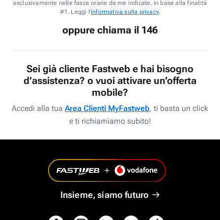
esclusivamente nelle fasce orarie da me indicate, in base alla finalità
#1. Leggi l'
informativa sulla privacy
.
oppure chiama il 146
Sei già cliente Fastweb e hai bisogno
d’assistenza? o vuoi attivare un’offerta
mobile?
Accedi alla tua
Area Clienti MyFastweb
, ti basta un click
e ti richiamiamo subito!
Insieme, siamo futuro