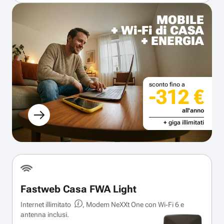
MOBILE
+ Wi-Fi di CASA
+ ENERGIA
sconto fino a
-312 €
all'anno
+ giga illimitati
Fastweb Casa FWA Light
Internet illimitato
, Modem NeXXt One con Wi‑Fi 6 e
antenna inclusi.