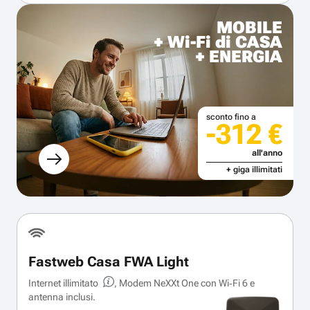
MOBILE
+ Wi-Fi di CASA
+ ENERGIA
sconto fino a
-312 €
all'anno
+ giga illimitati
Fastweb Casa FWA Light
Internet illimitato
, Modem NeXXt One con Wi‑Fi 6 e
antenna inclusi.