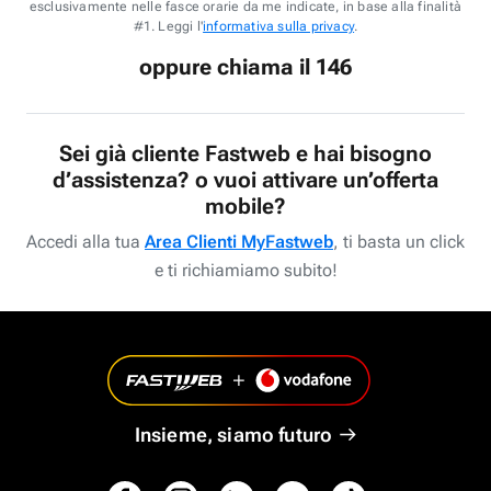
esclusivamente nelle fasce orarie da me indicate, in base alla finalità
#1. Leggi l'
informativa sulla privacy
.
oppure chiama il 146
Sei già cliente Fastweb e hai bisogno
d’assistenza? o vuoi attivare un’offerta
mobile?
Accedi alla tua
Area Clienti MyFastweb
, ti basta un click
e ti richiamiamo subito!
Insieme, siamo futuro