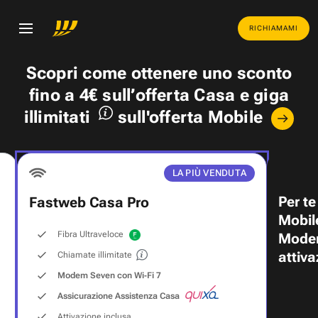
RICHIAMAMI
Scopri come ottenere uno
sconto
fino a 4€
sull’offerta Casa e
giga
illimitati
sull'offerta Mobile
LA PIÙ VENDUTA
Per te
Fastweb Casa Pro
Mobil
Fibra Ultraveloce
Modem
attiva
Chiamate illimitate
Modem Seven con Wi‑Fi 7
Assicurazione Assistenza Casa
Attivazione inclusa