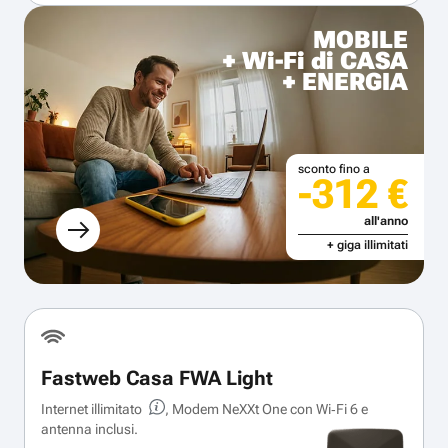
MOBILE
+ Wi-Fi di CASA
+ ENERGIA
sconto fino a
-312 €
all'anno
+ giga illimitati
Fastweb Casa FWA Light
Internet illimitato
, Modem NeXXt One con Wi‑Fi 6 e
antenna inclusi.