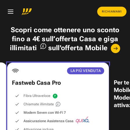
RICHIAMAMI
Scopri come ottenere uno
sconto
fino a 4€
sull’offerta Casa e
giga
illimitati
sull'offerta Mobile
LA PIÙ VENDUTA
Per te
Fastweb Casa Pro
Mobil
Fibra Ultraveloce
Modem
attiva
Chiamate illimitate
Modem Seven con Wi‑Fi 7
Assicurazione Assistenza Casa
Attivazione inclusa