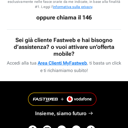
esclusivamente nelle fasce orarie da me indicate, in base alla finalità
#1. Leggi l'
informativa sulla privacy
.
oppure chiama il 146
Sei già cliente Fastweb e hai bisogno
d’assistenza? o vuoi attivare un’offerta
mobile?
Accedi alla tua
Area Clienti MyFastweb
, ti basta un click
e ti richiamiamo subito!
Insieme, siamo futuro