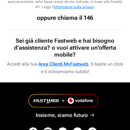
esclusivamente nelle fasce orarie da me indicate, in base alla finalità
#1. Leggi l'
informativa sulla privacy
.
oppure chiama il 146
Sei già cliente Fastweb e hai bisogno
d’assistenza? o vuoi attivare un’offerta
mobile?
Accedi alla tua
Area Clienti MyFastweb
, ti basta un click
e ti richiamiamo subito!
Insieme, siamo futuro