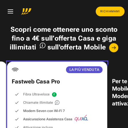
RICHIAMAMI
Scopri come ottenere uno
sconto
fino a 4€
sull’offerta Casa e
giga
illimitati
sull'offerta Mobile
LA PIÙ VENDUTA
Per te
Fastweb Casa Pro
Mobil
Fibra Ultraveloce
Modem
attiva
Chiamate illimitate
Modem Seven con Wi‑Fi 7
Assicurazione Assistenza Casa
Attivazione inclusa