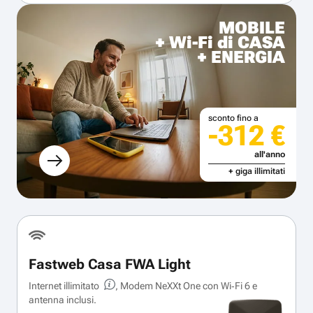
MOBILE
+ Wi-Fi di CASA
+ ENERGIA
sconto fino a
-312 €
all'anno
+ giga illimitati
Fastweb Casa FWA Light
Internet illimitato
, Modem NeXXt One con Wi‑Fi 6 e
antenna inclusi.