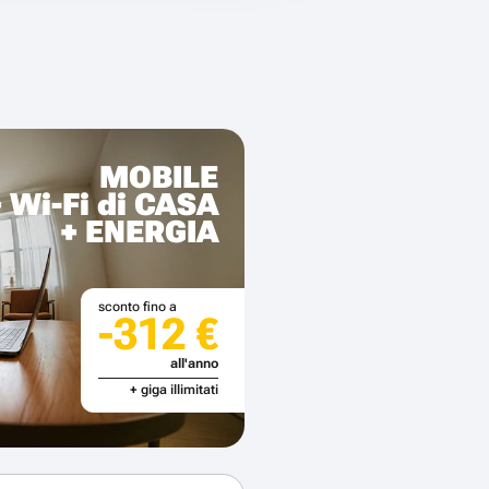
MOBILE
+ Wi-Fi di CASA
+ ENERGIA
sconto fino a
-312 €
all'anno
+ giga illimitati