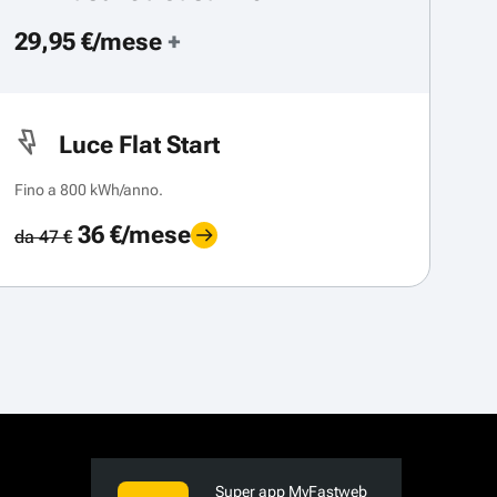
29,95 €/mese
+
Luce Flat Start
Fino a 800 kWh/anno.
36 €/mese
da 47 €
Super app MyFastweb