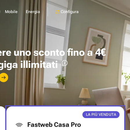
Configura
Mobile
Energia
ere uno
sconto fino a 4€
giga illimitati
LA PIÙ VENDUTA
Fastweb Casa Pro