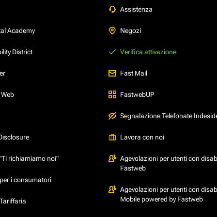
Assistenza
tal Academy
Negozi
ity District
Verifica attivazione
er
Fast Mail
l Web
FastwebUP
Segnalazione Telefonate Indesid
Disclosure
Lavora con noi
"Ti richiamiamo noi"
Agevolazioni per utenti con disabi
Fastweb
per i consumatori
Agevolazioni per utenti con disabi
Mobile powered by Fastweb
ariffaria