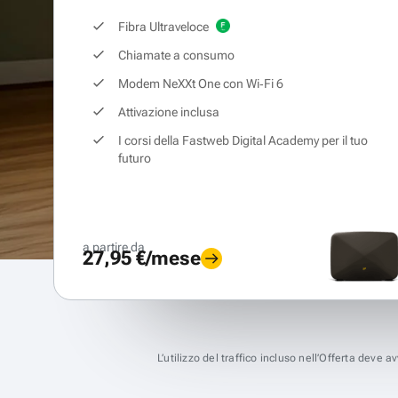
Fibra Ultraveloce
Chiamate a consumo
Modem NeXXt One con Wi‑Fi 6
Attivazione inclusa
I corsi della Fastweb Digital Academy per il tuo
futuro
a partire da
27,95 €/mese
L’utilizzo del traffico incluso nell’Offerta deve 