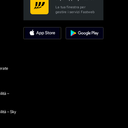
La tua finestra per
gestire i servizi Fastweb
erate
lità –
lità – Sky