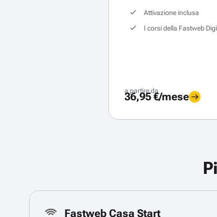
Attivazione inclusa
I corsi della Fastweb Dig
a partire da
36,95 €/mese
P
Fastweb Casa Start