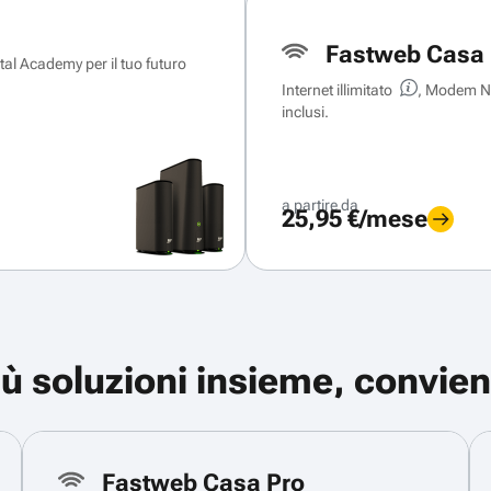
Fastweb Casa 
ital Academy per il tuo futuro
Internet illimitato
, Modem Ne
inclusi.
a partire da
25,95 €/mese
iù soluzioni insieme, convien
Fastweb Casa Pro