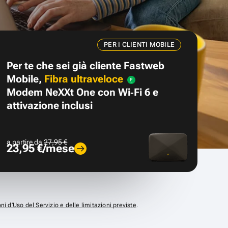
PER I CLIENTI MOBILE
Per te che sei già cliente Fastweb
Mobile,
Fibra ultraveloce
Modem NeXXt One con Wi‑Fi 6 e
attivazione inclusi
a partire da
27,95 €
23,95 €/mese
ni d’Uso del Servizio e delle limitazioni previste
.