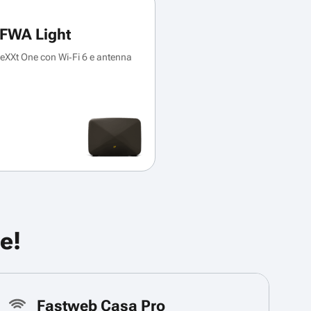
FWA Light
XXt One con Wi‑Fi 6 e antenna
e!
Fastweb Casa Pro