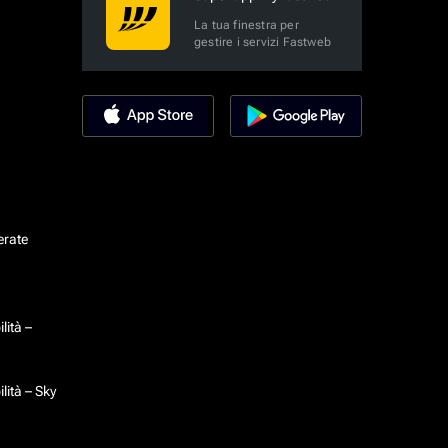
La tua finestra per
gestire i servizi Fastweb
erate
lità –
lità – Sky