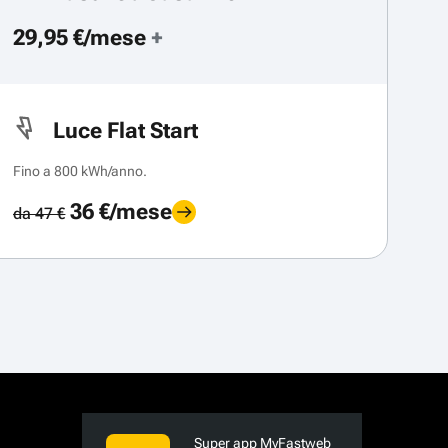
29,95 €/mese
+
Luce Flat Start
Fino a 800 kWh/anno.
36 €/mese
da 47 €
Super app MyFastweb