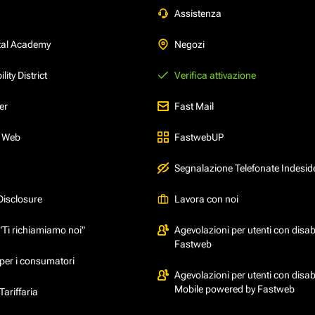
Assistenza
tal Academy
Negozi
ity District
Verifica attivazione
er
Fast Mail
l Web
FastwebUP
Segnalazione Telefonate Indesid
Disclosure
Lavora con noi
"Ti richiamiamo noi"
Agevolazioni per utenti con disabi
Fastweb
per i consumatori
Agevolazioni per utenti con disabi
Mobile powered by Fastweb
ariffaria