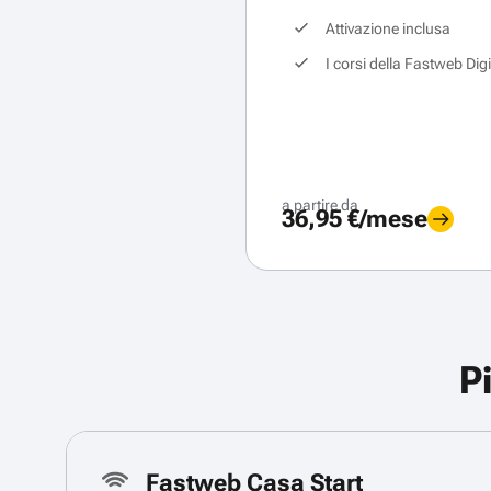
Attivazione inclusa
I corsi della Fastweb Dig
a partire da
36,95 €/mese
P
Fastweb Casa Start