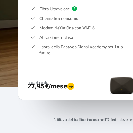
Fibra Ultraveloce
Chiamate a consumo
Modem NeXXt One con Wi‑Fi 6
Attivazione inclusa
I corsi della Fastweb Digital Academy per il tuo
futuro
a partire da
27,95 €/mese
L’utilizzo del traffico incluso nell’Offerta deve 