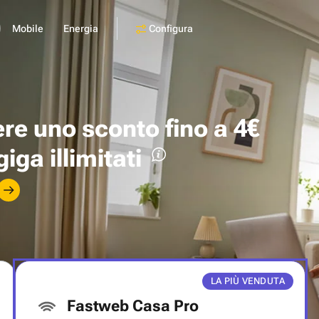
Configura
Mobile
Energia
ere uno
sconto fino a 4€
giga illimitati
LA PIÙ VENDUTA
Fastweb Casa Pro