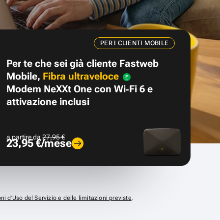
PER I CLIENTI MOBILE
Per te che sei già cliente Fastweb
Mobile,
Fibra ultraveloce
Modem NeXXt One con Wi‑Fi 6 e
attivazione inclusi
a partire da
27,95 €
23,95 €/mese
ni d’Uso del Servizio e delle limitazioni previste
.