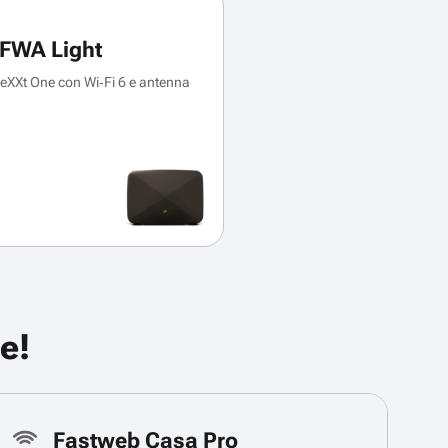
FWA Light
XXt One con Wi‑Fi 6 e antenna
e!
Fastweb Casa Pro