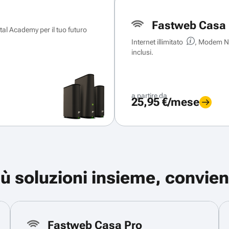
Fastweb Casa 
ital Academy per il tuo futuro
Internet illimitato
, Modem Ne
inclusi.
a partire da
25,95 €/mese
iù soluzioni insieme, convien
Fastweb Casa Pro