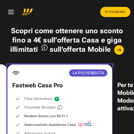
RICHIAMAMI
Scopri come ottenere uno
sconto
fino a 4€
sull’offerta Casa e
giga
illimitati
sull'offerta Mobile
LA PIÙ VENDUTA
Per te
Fastweb Casa Pro
Mobil
Fibra Ultraveloce
Modem
attiva
Chiamate illimitate
Modem Seven con Wi‑Fi 7
Assicurazione Assistenza Casa
Attivazione inclusa