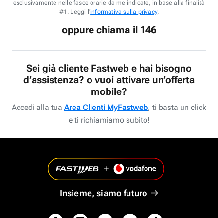
esclusivamente nelle fasce orarie da me indicate, in base alla finalità
#1. Leggi l'
informativa sulla privacy
.
oppure chiama il 146
Sei già cliente Fastweb e hai bisogno
d’assistenza? o vuoi attivare un’offerta
mobile?
Accedi alla tua
Area Clienti MyFastweb
, ti basta un click
e ti richiamiamo subito!
Insieme, siamo futuro