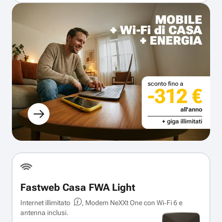
MOBILE
+ Wi-Fi di CASA
+ ENERGIA
sconto fino a
-312 €
all'anno
+ giga illimitati
Fastweb Casa FWA Light
Internet illimitato
, Modem NeXXt One con Wi‑Fi 6 e
antenna inclusi.