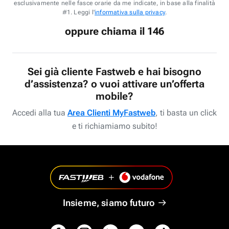
esclusivamente nelle fasce orarie da me indicate, in base alla finalità
#1. Leggi l'
informativa sulla privacy
.
oppure chiama il 146
Sei già cliente Fastweb e hai bisogno
d’assistenza? o vuoi attivare un’offerta
mobile?
Accedi alla tua
Area Clienti MyFastweb
, ti basta un click
e ti richiamiamo subito!
Insieme, siamo futuro