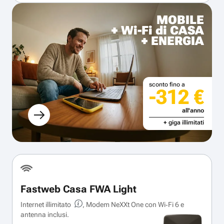
MOBILE
+ Wi-Fi di CASA
+ ENERGIA
sconto fino a
-312 €
all'anno
+ giga illimitati
Fastweb Casa FWA Light
Internet illimitato
, Modem NeXXt One con Wi‑Fi 6 e
antenna inclusi.