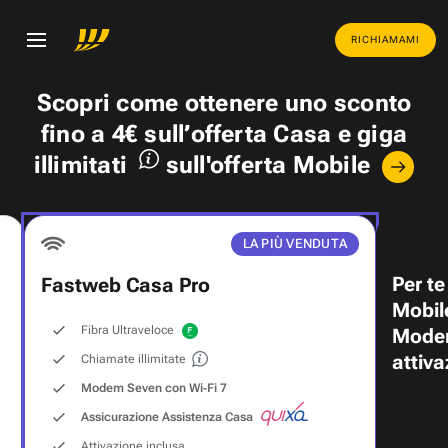
RICHIAMAMI
Scopri come ottenere uno
sconto
fino a 4€
sull’offerta Casa e
giga
illimitati
sull'offerta Mobile
LA PIÙ VENDUTA
Per te
Fastweb Casa Pro
Mobil
Fibra Ultraveloce
Modem
attiva
Chiamate illimitate
Modem Seven con Wi‑Fi 7
Assicurazione Assistenza Casa
Attivazione inclusa