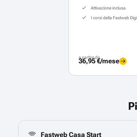
Attivazione inclusa
I corsi della Fastweb Dig
a partire da
36,95 €/mese
P
Fastweb Casa Start