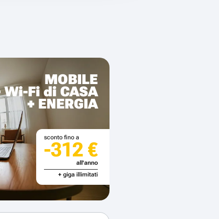
MOBILE
+ Wi-Fi di CASA
+ ENERGIA
sconto fino a
-312 €
all'anno
+ giga illimitati