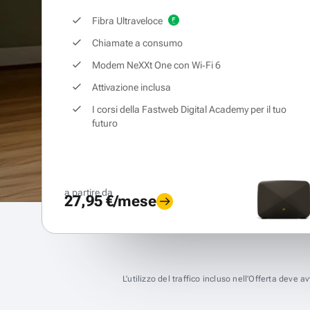
Fibra Ultraveloce
Chiamate a consumo
Modem NeXXt One con Wi‑Fi 6
Attivazione inclusa
I corsi della Fastweb Digital Academy per il tuo
futuro
a partire da
27,95 €/mese
L’utilizzo del traffico incluso nell’Offerta deve 