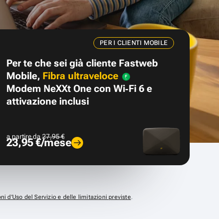
PER I CLIENTI MOBILE
Per te che sei già cliente Fastweb
Mobile,
Fibra ultraveloce
Modem NeXXt One con Wi‑Fi 6 e
attivazione inclusi
a partire da
27,95 €
23,95 €/mese
ni d’Uso del Servizio e delle limitazioni previste
.