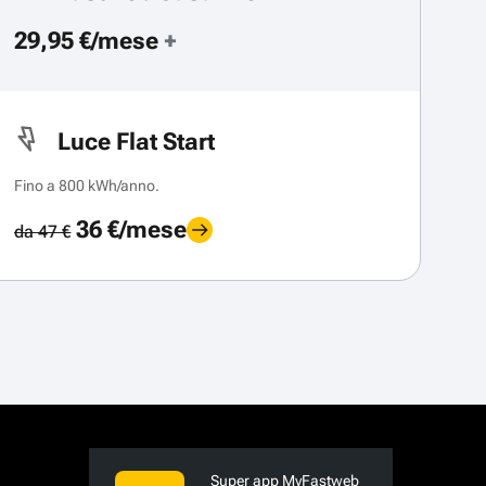
29,95 €/mese
+
Luce Flat Start
Fino a 800 kWh/anno.
36 €/mese
da 47 €
Super app MyFastweb