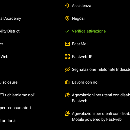
Assistenza
tal Academy
Negozi
ity District
Verifica attivazione
er
Fast Mail
l Web
FastwebUP
Segnalazione Telefonate Indesid
Disclosure
Lavora con noi
"Ti richiamiamo noi"
Agevolazioni per utenti con disabi
Fastweb
per i consumatori
Agevolazioni per utenti con disabi
Mobile powered by Fastweb
ariffaria