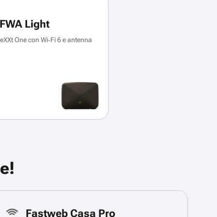
FWA Light
XXt One con Wi‑Fi 6 e antenna
e!
Fastweb Casa Pro