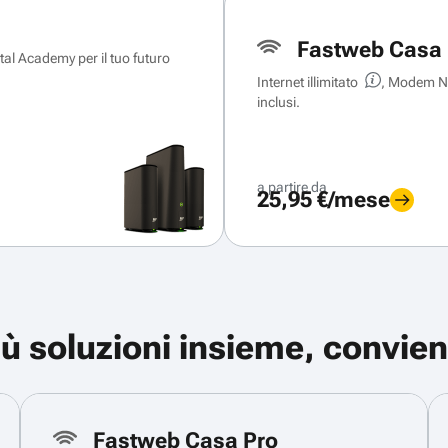
Fastweb Casa 
ital Academy per il tuo futuro
Internet illimitato
, Modem Ne
inclusi.
a partire da
25,95 €/mese
iù soluzioni insieme, convien
Fastweb Casa Pro