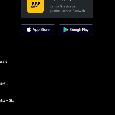
La tua finestra per
gestire i servizi Fastweb
erate
lità –
lità – Sky