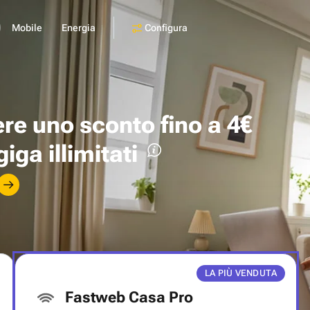
Configura
Mobile
Energia
ere uno
sconto fino a 4€
giga illimitati
LA PIÙ VENDUTA
Fastweb Casa Pro