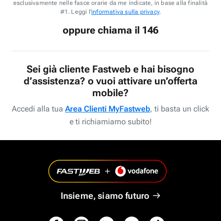
esclusivamente nelle fasce orarie da me indicate, in base alla finalità
#1. Leggi l'
informativa sulla privacy
.
oppure chiama il 146
Sei già cliente Fastweb e hai bisogno
d’assistenza? o vuoi attivare un’offerta
mobile?
Accedi alla tua
Area Clienti MyFastweb
, ti basta un click
e ti richiamiamo subito!
Insieme, siamo futuro