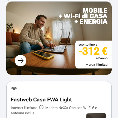
MOBILE
+ Wi-Fi di CASA
+ ENERGIA
sconto fino a
-312 €
all'anno
+ giga illimitati
Fastweb Casa FWA Light
Internet illimitato
, Modem NeXXt One con Wi‑Fi 6 e
antenna inclusi.