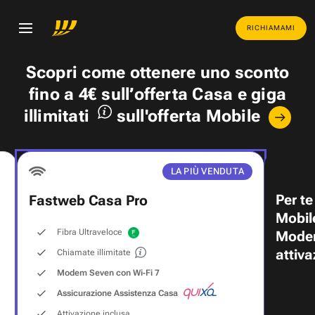
RICHIAMAMI
Scopri come ottenere uno
sconto
fino a 4€
sull’offerta Casa e
giga
illimitati
sull'offerta Mobile
LA PIÙ VENDUTA
Per te
Fastweb Casa Pro
Mobil
Fibra Ultraveloce
Modem
attiva
Chiamate illimitate
Modem Seven con Wi‑Fi 7
Assicurazione Assistenza Casa
Attivazione inclusa