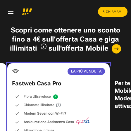
RICHIAMAMI
Scopri come ottenere uno
sconto
fino a 4€
sull’offerta Casa e
giga
illimitati
sull'offerta Mobile
LA PIÙ VENDUTA
Per te
Fastweb Casa Pro
Mobil
Fibra Ultraveloce
Modem
attiva
Chiamate illimitate
Modem Seven con Wi‑Fi 7
Assicurazione Assistenza Casa
Attivazione inclusa