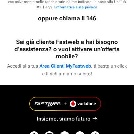
esclusivamente nelle fasce orarie da me indicate, in base alla finalità
#1. Leggi l'
informativa sulla privacy
.
oppure chiama il 146
Sei già cliente Fastweb e hai bisogno
d’assistenza? o vuoi attivare un’offerta
mobile?
Accedi alla tua
Area Clienti MyFastweb
, ti basta un click
e ti richiamiamo subito!
Insieme, siamo futuro