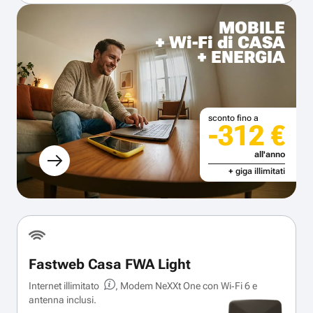
MOBILE
+ Wi-Fi di CASA
+ ENERGIA
sconto fino a
-312 €
all'anno
+ giga illimitati
Fastweb Casa FWA Light
Internet illimitato
, Modem NeXXt One con Wi‑Fi 6 e
antenna inclusi.