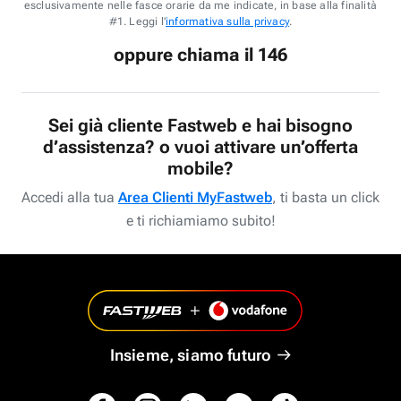
esclusivamente nelle fasce orarie da me indicate, in base alla finalità
#1. Leggi l'
informativa sulla privacy
.
oppure chiama il 146
Sei già cliente Fastweb e hai bisogno
d’assistenza? o vuoi attivare un’offerta
mobile?
Accedi alla tua
Area Clienti MyFastweb
, ti basta un click
e ti richiamiamo subito!
Insieme, siamo futuro