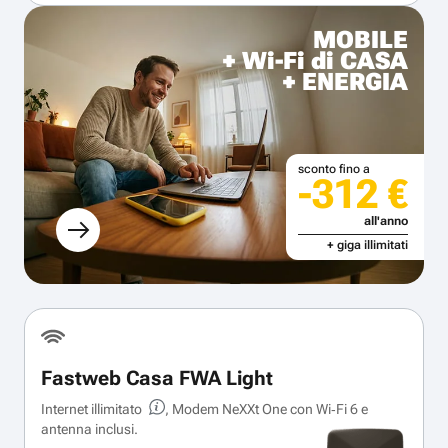
MOBILE
+ Wi-Fi di CASA
+ ENERGIA
sconto fino a
-312 €
all'anno
+ giga illimitati
Fastweb Casa FWA Light
Internet illimitato
, Modem NeXXt One con Wi‑Fi 6 e
antenna inclusi.