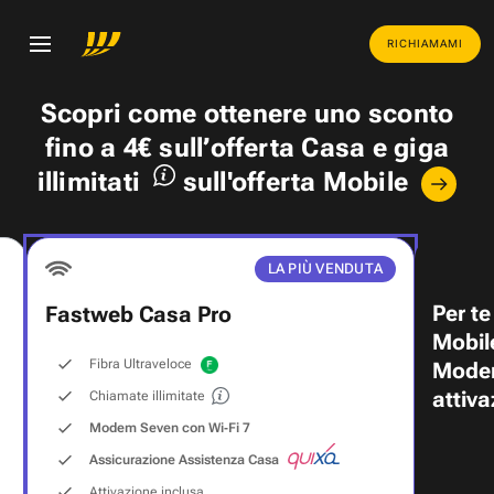
RICHIAMAMI
Scopri come ottenere uno
sconto
fino a 4€
sull’offerta Casa e
giga
illimitati
sull'offerta Mobile
LA PIÙ VENDUTA
Per te
Fastweb Casa Pro
Mobil
Fibra Ultraveloce
Modem
attiva
Chiamate illimitate
Modem Seven con Wi‑Fi 7
Assicurazione Assistenza Casa
Attivazione inclusa