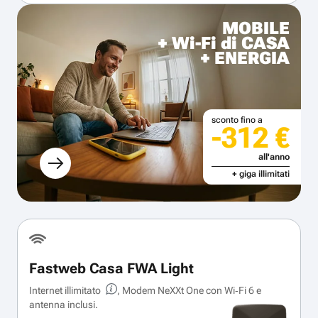
MOBILE
+ Wi-Fi di CASA
+ ENERGIA
sconto fino a
-312 €
all'anno
+ giga illimitati
Fastweb Casa FWA Light
Internet illimitato
, Modem NeXXt One con Wi‑Fi 6 e
antenna inclusi.