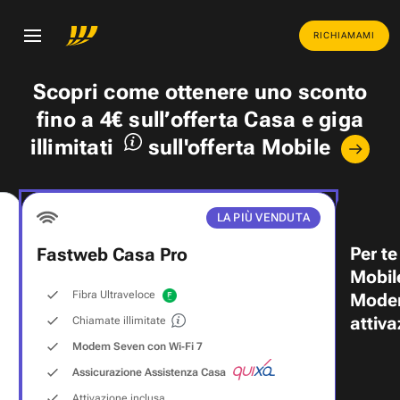
RICHIAMAMI
Scopri come ottenere uno
sconto
fino a 4€
sull’offerta Casa e
giga
illimitati
sull'offerta Mobile
LA PIÙ VENDUTA
Per te
Fastweb Casa Pro
Mobil
Fibra Ultraveloce
Modem
attiva
Chiamate illimitate
Modem Seven con Wi‑Fi 7
Assicurazione Assistenza Casa
Attivazione inclusa