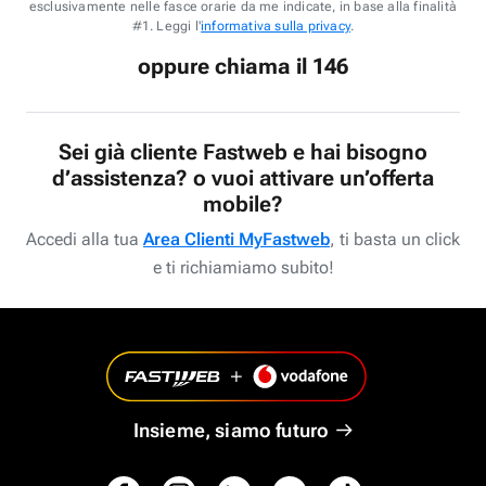
esclusivamente nelle fasce orarie da me indicate, in base alla finalità
#1. Leggi l'
informativa sulla privacy
.
oppure chiama il 146
Sei già cliente Fastweb e hai bisogno
d’assistenza? o vuoi attivare un’offerta
mobile?
Accedi alla tua
Area Clienti MyFastweb
, ti basta un click
e ti richiamiamo subito!
Insieme, siamo futuro