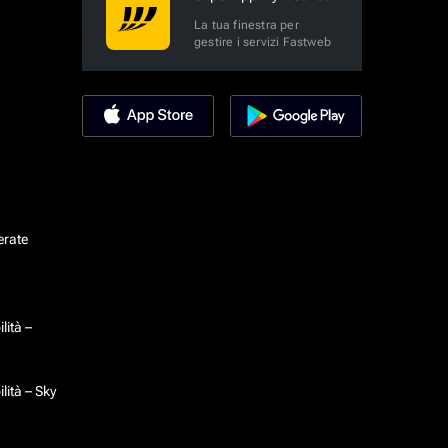
La tua finestra per
gestire i servizi Fastweb
erate
lità –
lità – Sky