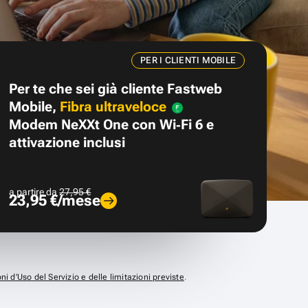
PER I CLIENTI MOBILE
Per te che sei già cliente Fastweb
Mobile,
Fibra ultraveloce
Modem NeXXt One con Wi‑Fi 6 e
attivazione inclusi
a partire da
27,95 €
23,95 €/mese
ni d’Uso del Servizio e delle limitazioni previste
.