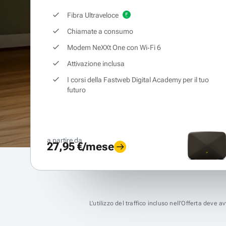
Fibra Ultraveloce
Chiamate a consumo
Modem NeXXt One con Wi‑Fi 6
Attivazione inclusa
I corsi della Fastweb Digital Academy per il tuo
futuro
a partire da
27,95 €/mese
L’utilizzo del traffico incluso nell’Offerta deve 