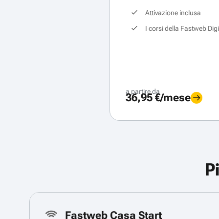
Attivazione inclusa
I corsi della Fastweb Dig
a partire da
36,95 €/mese
P
Fastweb Casa Start