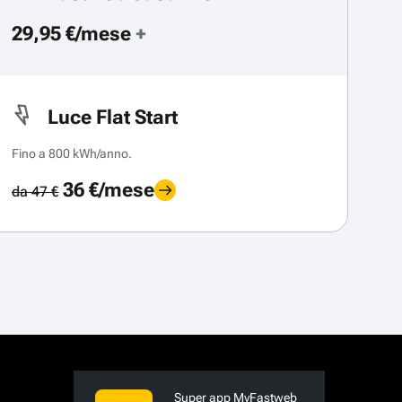
29,95 €/mese
+
Luce Flat Start
Fino a 800 kWh/anno.
36 €/mese
da 47 €
Super app MyFastweb