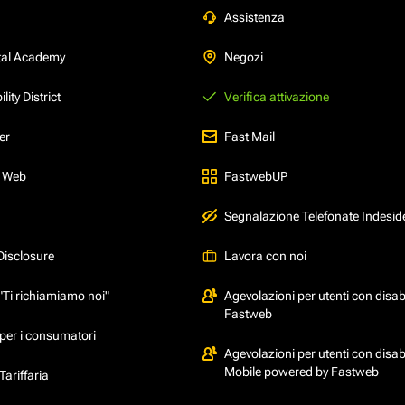
Assistenza
tal Academy
Negozi
ity District
Verifica attivazione
er
Fast Mail
l Web
FastwebUP
Segnalazione Telefonate Indesid
Disclosure
Lavora con noi
"Ti richiamiamo noi"
Agevolazioni per utenti con disabi
Fastweb
per i consumatori
Agevolazioni per utenti con disabi
Mobile powered by Fastweb
ariffaria