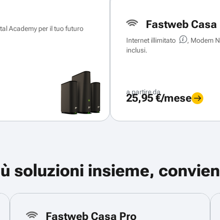
Fastweb Casa 
ital Academy per il tuo futuro
Internet illimitato
, Modem Ne
inclusi.
a partire da
25,95 €/mese
iù soluzioni insieme, convien
Fastweb Casa Pro