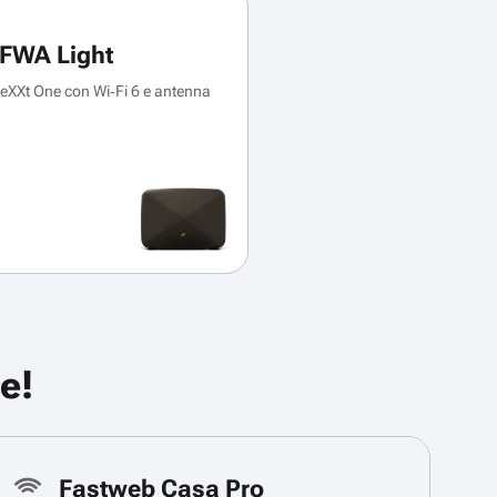
FWA Light
XXt One con Wi‑Fi 6 e antenna
e!
Fastweb Casa Pro