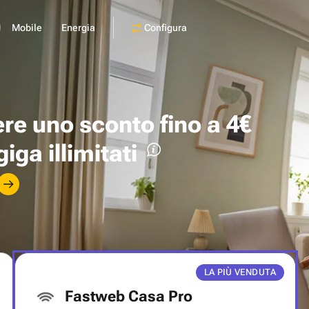
Configura
Mobile
Energia
ere uno
sconto fino a 4€
giga illimitati
LA PIÙ VENDUTA
Fastweb Casa Pro