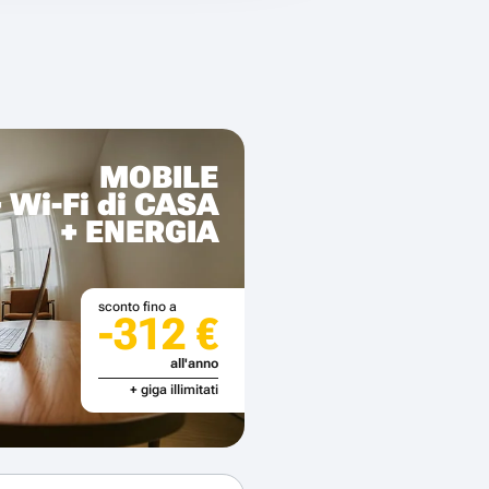
MOBILE
+ Wi-Fi di CASA
+ ENERGIA
sconto fino a
-312 €
all'anno
+ giga illimitati