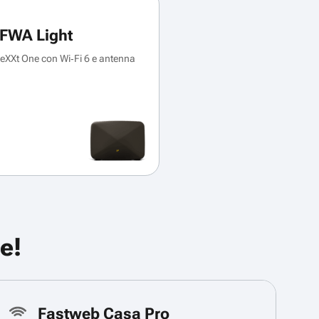
FWA Light
XXt One con Wi‑Fi 6 e antenna
e!
Fastweb Casa Pro