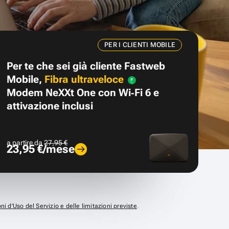
PER I CLIENTI MOBILE
Per te che sei già cliente Fastweb
Mobile,
Fibra ultraveloce
Modem NeXXt One con Wi‑Fi 6 e
attivazione inclusi
a partire da
27,95 €
23,95 €/mese
ni d’Uso del Servizio e delle limitazioni previste
.