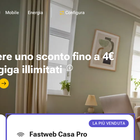
Configura
Mobile
Energia
ere uno
sconto fino a 4€
giga illimitati
LA PIÙ VENDUTA
Fastweb Casa Pro