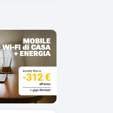
MOBILE
+ Wi-Fi di CASA
+ ENERGIA
sconto fino a
-312 €
all'anno
+ giga illimitati