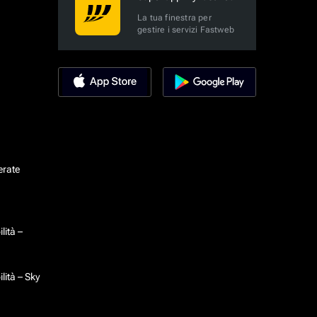
La tua finestra per
gestire i servizi Fastweb
erate
lità –
lità – Sky