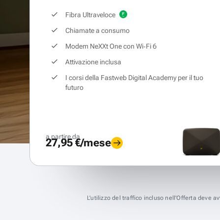
Fibra Ultraveloce
Chiamate a consumo
Modem NeXXt One con Wi‑Fi 6
Attivazione inclusa
I corsi della Fastweb Digital Academy per il tuo
futuro
a partire da
27,95 €/mese
L’utilizzo del traffico incluso nell’Offerta deve 