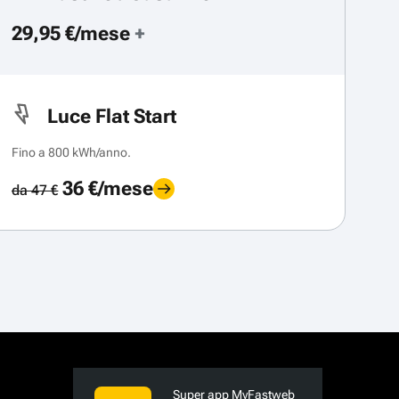
29,95 €/mese
+
Luce Flat Start
Fino a 800 kWh/anno.
36 €/mese
da 47 €
Super app MyFastweb