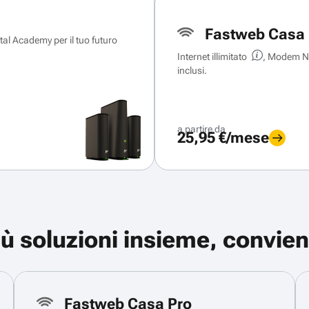
Fastweb Casa 
ital Academy per il tuo futuro
Internet illimitato
, Modem Ne
inclusi.
a partire da
25,95 €/mese
iù soluzioni insieme, convien
Fastweb Casa Pro