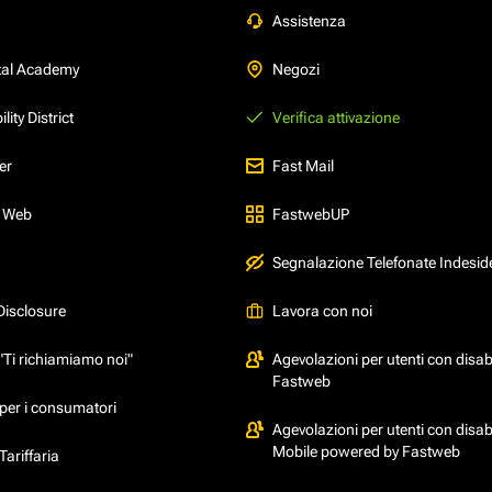
Assistenza
tal Academy
Negozi
ity District
Verifica attivazione
er
Fast Mail
l Web
FastwebUP
Segnalazione Telefonate Indesid
Disclosure
Lavora con noi
"Ti richiamiamo noi"
Agevolazioni per utenti con disabi
Fastweb
per i consumatori
Agevolazioni per utenti con disabi
Mobile powered by Fastweb
ariffaria