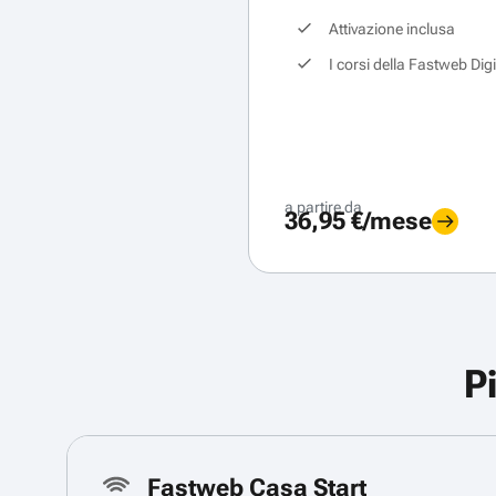
Attivazione inclusa
I corsi della Fastweb Dig
a partire da
36,95 €/mese
P
Fastweb Casa Start