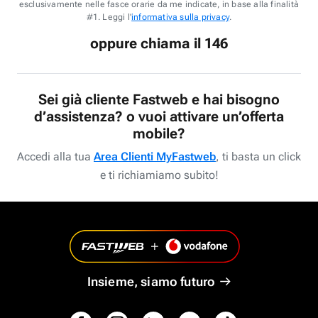
esclusivamente nelle fasce orarie da me indicate, in base alla finalità
#1. Leggi l'
informativa sulla privacy
.
oppure chiama il 146
Sei già cliente Fastweb e hai bisogno
d’assistenza? o vuoi attivare un’offerta
mobile?
Accedi alla tua
Area Clienti MyFastweb
, ti basta un click
e ti richiamiamo subito!
Insieme, siamo futuro