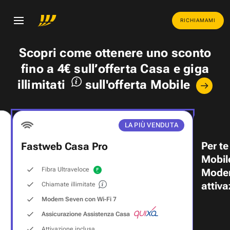
RICHIAMAMI
Scopri come ottenere uno
sconto
fino a 4€
sull’offerta Casa e
giga
illimitati
sull'offerta Mobile
LA PIÙ VENDUTA
Per te
Fastweb Casa Pro
Mobil
Fibra Ultraveloce
Modem
attiva
Chiamate illimitate
Modem Seven con Wi‑Fi 7
Assicurazione Assistenza Casa
Attivazione inclusa