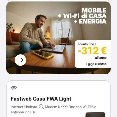
MOBILE
+ Wi-Fi di CASA
+ ENERGIA
sconto fino a
-312 €
all'anno
+ giga illimitati
Fastweb Casa FWA Light
Internet illimitato
, Modem NeXXt One con Wi‑Fi 6 e
antenna inclusi.