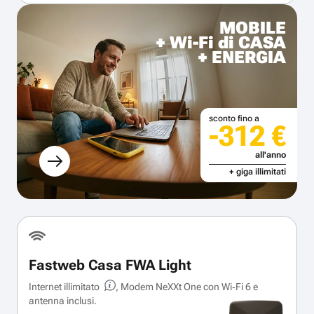
MOBILE
+ Wi-Fi di CASA
+ ENERGIA
sconto fino a
-312 €
all'anno
+ giga illimitati
Fastweb Casa FWA Light
Internet illimitato
, Modem NeXXt One con Wi‑Fi 6 e
antenna inclusi.