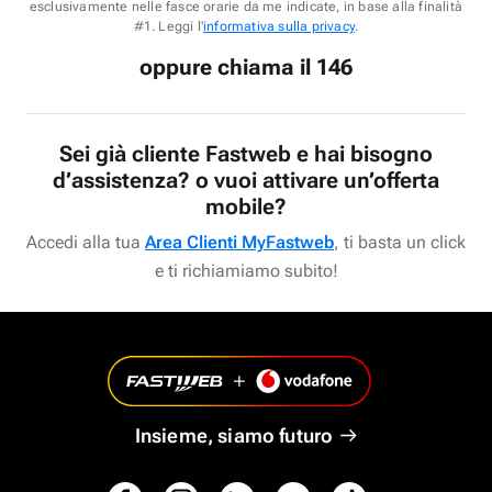
esclusivamente nelle fasce orarie da me indicate, in base alla finalità
#1. Leggi l'
informativa sulla privacy
.
oppure chiama il 146
Sei già cliente Fastweb e hai bisogno
d’assistenza? o vuoi attivare un’offerta
mobile?
Accedi alla tua
Area Clienti MyFastweb
, ti basta un click
e ti richiamiamo subito!
Insieme, siamo futuro