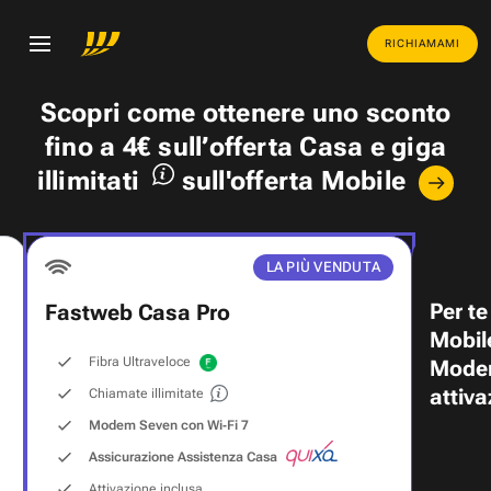
RICHIAMAMI
Scopri come ottenere uno
sconto
fino a 4€
sull’offerta Casa e
giga
illimitati
sull'offerta Mobile
LA PIÙ VENDUTA
Per te
Fastweb Casa Pro
Mobil
Fibra Ultraveloce
Modem
attiva
Chiamate illimitate
Modem Seven con Wi‑Fi 7
Assicurazione Assistenza Casa
Attivazione inclusa