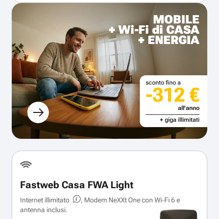
MOBILE
+ Wi-Fi di CASA
+ ENERGIA
sconto fino a
-312 €
all'anno
+ giga illimitati
Fastweb Casa FWA Light
Internet illimitato
, Modem NeXXt One con Wi‑Fi 6 e
antenna inclusi.