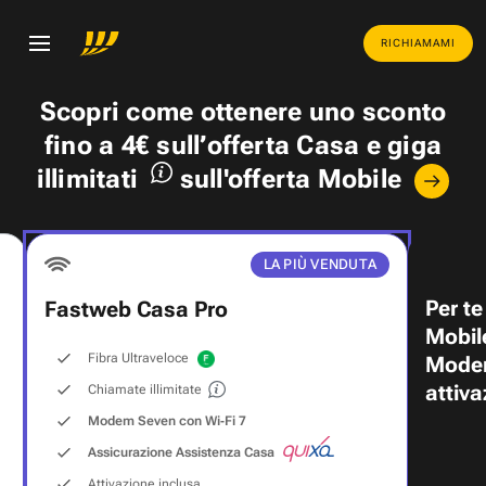
RICHIAMAMI
Scopri come ottenere uno
sconto
fino a 4€
sull’offerta Casa e
giga
illimitati
sull'offerta Mobile
LA PIÙ VENDUTA
Per te
Fastweb Casa Pro
Mobil
Fibra Ultraveloce
Modem
attiva
Chiamate illimitate
Modem Seven con Wi‑Fi 7
Assicurazione Assistenza Casa
Attivazione inclusa