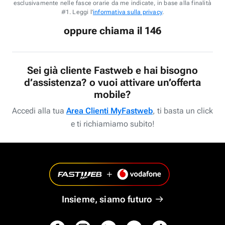
esclusivamente nelle fasce orarie da me indicate, in base alla finalità
#1. Leggi l'
informativa sulla privacy
.
oppure chiama il 146
Sei già cliente Fastweb e hai bisogno
d’assistenza? o vuoi attivare un’offerta
mobile?
Accedi alla tua
Area Clienti MyFastweb
, ti basta un click
e ti richiamiamo subito!
Insieme, siamo futuro