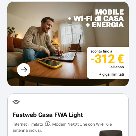
MOBILE
+ Wi-Fi di CASA
+ ENERGIA
sconto fino a
-312 €
all'anno
+ giga illimitati
Fastweb Casa FWA Light
Internet illimitato
, Modem NeXXt One con Wi‑Fi 6 e
antenna inclusi.