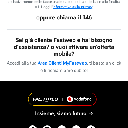
esclusivamente nelle fasce orarie da me indicate, in base alla finalità
#1. Leggi l'
informativa sulla privacy
.
oppure chiama il 146
Sei già cliente Fastweb e hai bisogno
d’assistenza? o vuoi attivare un’offerta
mobile?
Accedi alla tua
Area Clienti MyFastweb
, ti basta un click
e ti richiamiamo subito!
Insieme, siamo futuro