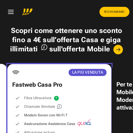
RICHIAMAMI
Scopri come ottenere uno
sconto
fino a 4€
sull’offerta Casa e
giga
illimitati
sull'offerta Mobile
LA PIÙ VENDUTA
Per te
Fastweb Casa Pro
Mobil
Fibra Ultraveloce
Modem
attiva
Chiamate illimitate
Modem Seven con Wi‑Fi 7
Assicurazione Assistenza Casa
Attivazione inclusa