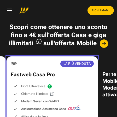
RICHIAMAMI
Scopri come ottenere uno
sconto
fino a 4€
sull’offerta Casa e
giga
illimitati
sull'offerta Mobile
LA PIÙ VENDUTA
Per te
Fastweb Casa Pro
Mobil
Fibra Ultraveloce
Modem
attiva
Chiamate illimitate
Modem Seven con Wi‑Fi 7
Assicurazione Assistenza Casa
Attivazione inclusa