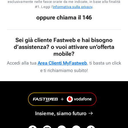
esclusivamente nelle fasce orarie da me indicate, in base alla finalità
#1. Leggi l'
informativa sulla privacy
.
oppure chiama il 146
Sei già cliente Fastweb e hai bisogno
d’assistenza? o vuoi attivare un’offerta
mobile?
Accedi alla tua
Area Clienti MyFastweb
, ti basta un click
e ti richiamiamo subito!
Insieme, siamo futuro