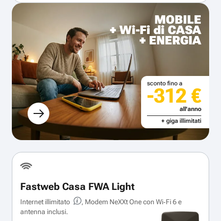
MOBILE
+ Wi-Fi di CASA
+ ENERGIA
sconto fino a
-312 €
all'anno
+ giga illimitati
Fastweb Casa FWA Light
Internet illimitato
, Modem NeXXt One con Wi‑Fi 6 e
antenna inclusi.