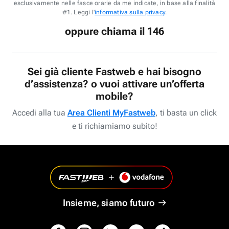
esclusivamente nelle fasce orarie da me indicate, in base alla finalità
#1. Leggi l'
informativa sulla privacy
.
oppure chiama il 146
Sei già cliente Fastweb e hai bisogno
d’assistenza? o vuoi attivare un’offerta
mobile?
Accedi alla tua
Area Clienti MyFastweb
, ti basta un click
e ti richiamiamo subito!
Insieme, siamo futuro