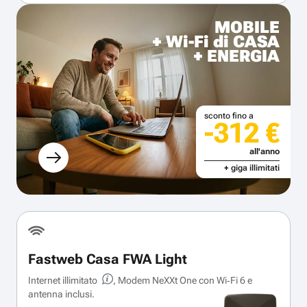
MOBILE
+ Wi-Fi di CASA
+ ENERGIA
sconto fino a
-312 €
all'anno
+ giga illimitati
Fastweb Casa FWA Light
Internet illimitato
, Modem NeXXt One con Wi‑Fi 6 e
antenna inclusi.