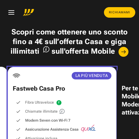
RICHIAMAMI
Scopri come ottenere uno
sconto
fino a 4€
sull’offerta Casa e
giga
illimitati
sull'offerta Mobile
LA PIÙ VENDUTA
Per te
Fastweb Casa Pro
Mobil
Fibra Ultraveloce
Modem
attiva
Chiamate illimitate
Modem Seven con Wi‑Fi 7
Assicurazione Assistenza Casa
Attivazione inclusa