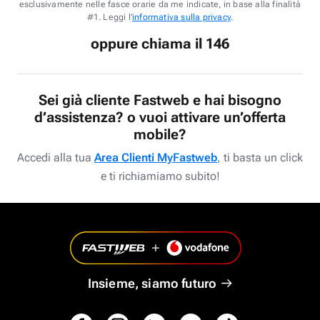
esclusivamente nelle fasce orarie da me indicate, in base alla finalità
#1. Leggi l'
informativa sulla privacy
.
oppure chiama il 146
Sei già cliente Fastweb e hai bisogno
d’assistenza? o vuoi attivare un’offerta
mobile?
Accedi alla tua
Area Clienti MyFastweb
, ti basta un click
e ti richiamiamo subito!
Insieme, siamo futuro