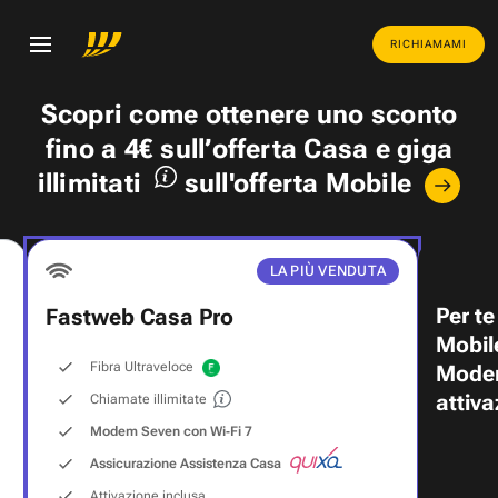
RICHIAMAMI
Scopri come ottenere uno
sconto
fino a 4€
sull’offerta Casa e
giga
illimitati
sull'offerta Mobile
LA PIÙ VENDUTA
Per te
Fastweb Casa Pro
Mobil
Fibra Ultraveloce
Modem
attiva
Chiamate illimitate
Modem Seven con Wi‑Fi 7
Assicurazione Assistenza Casa
Attivazione inclusa