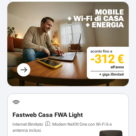
MOBILE
+ Wi-Fi di CASA
+ ENERGIA
sconto fino a
-312 €
all'anno
+ giga illimitati
Fastweb Casa FWA Light
Internet illimitato
, Modem NeXXt One con Wi‑Fi 6 e
antenna inclusi.