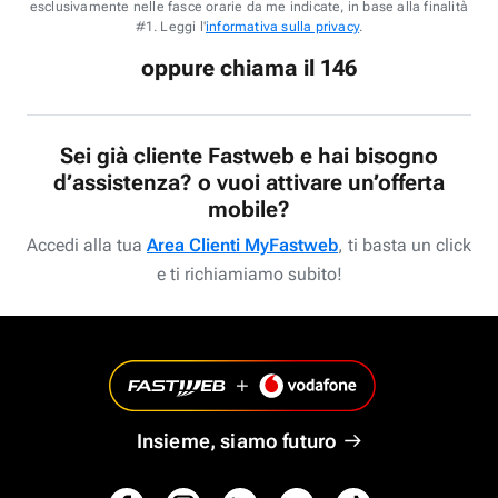
esclusivamente nelle fasce orarie da me indicate, in base alla finalità
#1. Leggi l'
informativa sulla privacy
.
oppure chiama il 146
Sei già cliente Fastweb e hai bisogno
d’assistenza? o vuoi attivare un’offerta
mobile?
Accedi alla tua
Area Clienti MyFastweb
, ti basta un click
e ti richiamiamo subito!
Insieme, siamo futuro