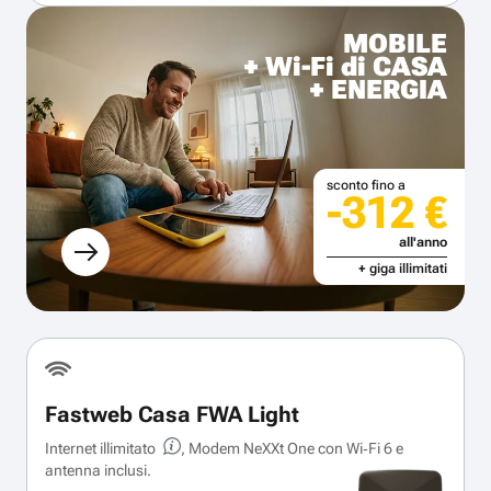
MOBILE
+ Wi-Fi di CASA
+ ENERGIA
sconto fino a
-312 €
all'anno
+ giga illimitati
Fastweb Casa FWA Light
Internet illimitato
, Modem NeXXt One con Wi‑Fi 6 e
antenna inclusi.