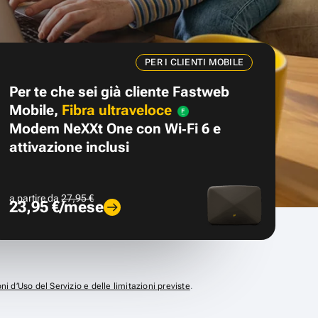
PER I CLIENTI MOBILE
Per te che sei già cliente Fastweb
Mobile,
Fibra ultraveloce
Modem NeXXt One con Wi‑Fi 6 e
attivazione inclusi
a partire da
27,95 €
23,95 €/mese
ni d’Uso del Servizio e delle limitazioni previste
.