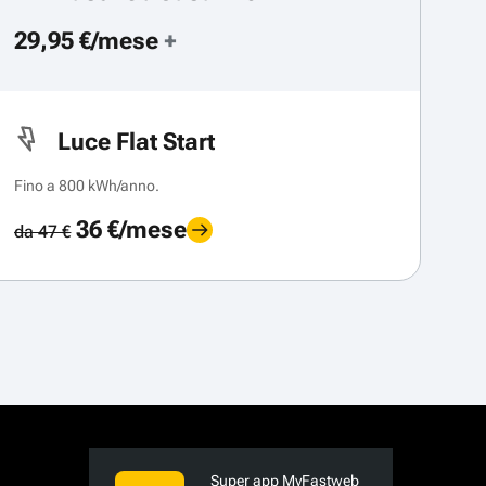
29,95 €/mese
+
Luce Flat Start
Fino a 800 kWh/anno.
36 €/mese
da 47 €
Super app MyFastweb