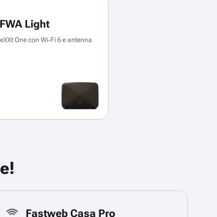
FWA Light
XXt One con Wi‑Fi 6 e antenna
e!
Fastweb Casa Pro