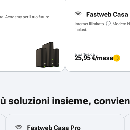
Fastweb Casa 
ital Academy per il tuo futuro
Internet illimitato
, Modem Ne
inclusi.
a partire da
25,95 €/mese
iù soluzioni insieme, convien
Fastweb Casa Pro