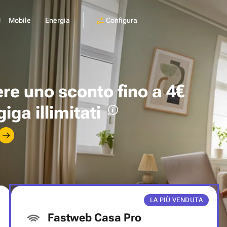
Configura
Mobile
Energia
ere uno
sconto fino a 4€
giga illimitati
LA PIÙ VENDUTA
Fastweb Casa Pro