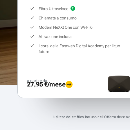
Fibra Ultraveloce
Chiamate a consumo
Modem NeXXt One con Wi‑Fi 6
Attivazione inclusa
I corsi della Fastweb Digital Academy per il tuo
futuro
a partire da
27,95 €/mese
L’utilizzo del traffico incluso nell’Offerta deve 