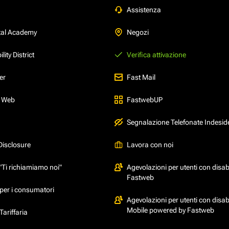
Assistenza
tal Academy
Negozi
ity District
Verifica attivazione
er
Fast Mail
l Web
FastwebUP
Segnalazione Telefonate Indesid
Disclosure
Lavora con noi
"Ti richiamiamo noi"
Agevolazioni per utenti con disabi
Fastweb
per i consumatori
Agevolazioni per utenti con disabi
Mobile powered by Fastweb
ariffaria