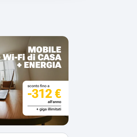
MOBILE
+ Wi-Fi di CASA
+ ENERGIA
sconto fino a
-312 €
all'anno
+ giga illimitati