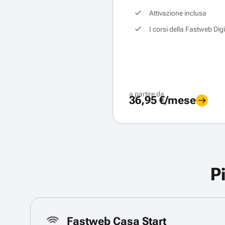
Attivazione inclusa
I corsi della Fastweb Dig
a partire da
36,95 €/mese
P
Fastweb Casa Start