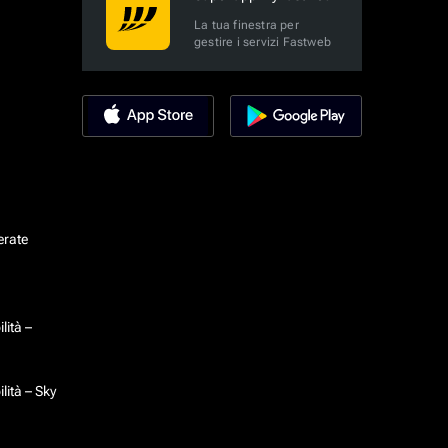
La tua finestra per
gestire i servizi Fastweb
erate
lità –
lità – Sky