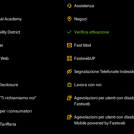
Assistenza
tal Academy
Negozi
ity District
Verifica attivazione
er
Fast Mail
l Web
FastwebUP
Segnalazione Telefonate Indesid
Disclosure
Lavora con noi
"Ti richiamiamo noi"
Agevolazioni per utenti con disabi
Fastweb
per i consumatori
Agevolazioni per utenti con disabi
Mobile powered by Fastweb
ariffaria