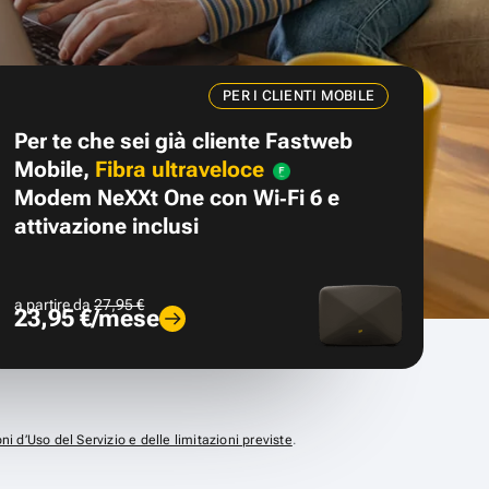
PER I CLIENTI MOBILE
Per te che sei già cliente Fastweb
Mobile,
Fibra ultraveloce
Modem NeXXt One con Wi‑Fi 6 e
attivazione inclusi
a partire da
27,95 €
23,95 €/mese
ni d’Uso del Servizio e delle limitazioni previste
.