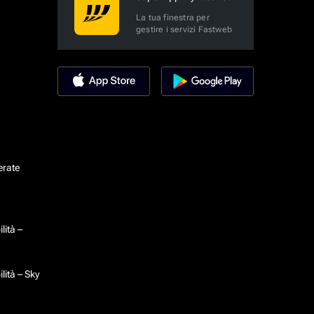
La tua finestra per
gestire i servizi Fastweb
erate
lità –
lità – Sky