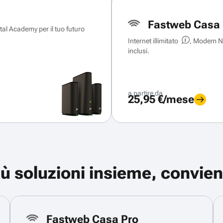
Fastweb Casa 
ital Academy per il tuo futuro
Internet illimitato
, Modem Ne
inclusi.
a partire da
25,95 €/mese
iù soluzioni insieme, convien
Fastweb Casa Pro