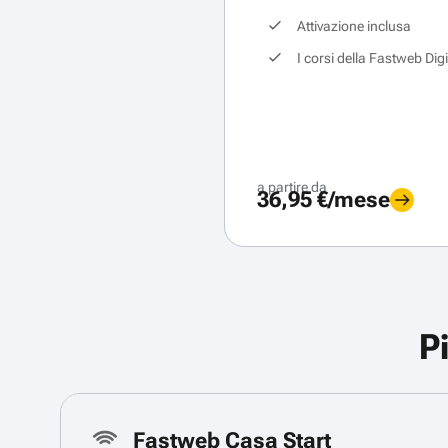
Attivazione inclusa
I corsi della Fastweb Dig
a partire da
36,95 €/mese
P
Fastweb Casa Start