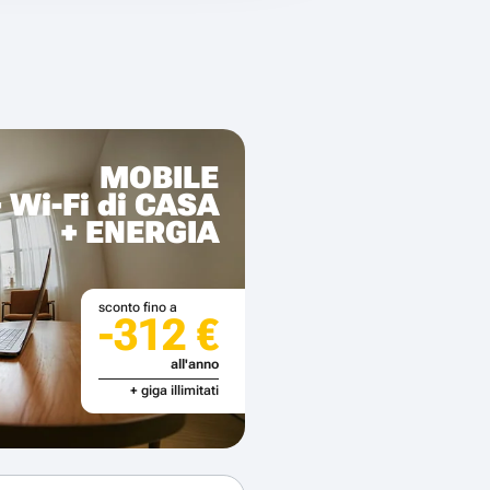
MOBILE
+ Wi-Fi di CASA
+ ENERGIA
sconto fino a
-312 €
all'anno
+ giga illimitati