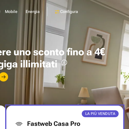
Configura
Mobile
Energia
ere uno
sconto fino a 4€
giga illimitati
LA PIÙ VENDUTA
Fastweb Casa Pro