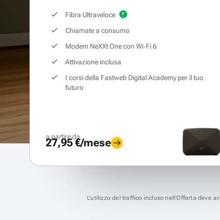
Fibra Ultraveloce
Chiamate a consumo
Modem NeXXt One con Wi‑Fi 6
Attivazione inclusa
I corsi della Fastweb Digital Academy per il tuo
futuro
a partire da
27,95 €/mese
L’utilizzo del traffico incluso nell’Offerta deve 