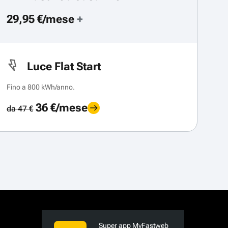
29,95 €/mese
+
Luce Flat Start
Fino a 800 kWh/anno.
36 €/mese
da 47 €
Super app MyFastweb