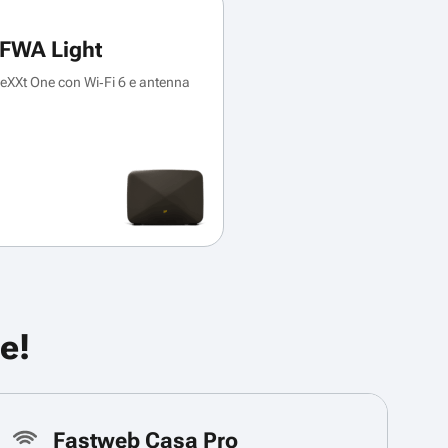
FWA Light
XXt One con Wi‑Fi 6 e antenna
e!
Fastweb Casa Pro