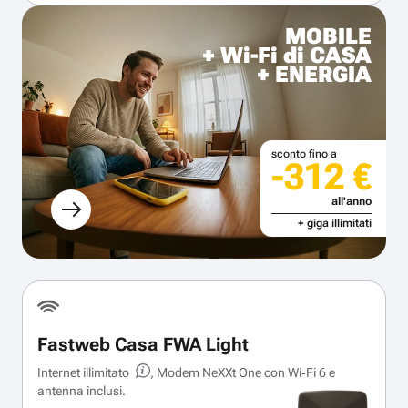
MOBILE
+ Wi-Fi di CASA
+ ENERGIA
sconto fino a
-312 €
all'anno
+ giga illimitati
Fastweb Casa FWA Light
Internet illimitato
, Modem NeXXt One con Wi‑Fi 6 e
antenna inclusi.