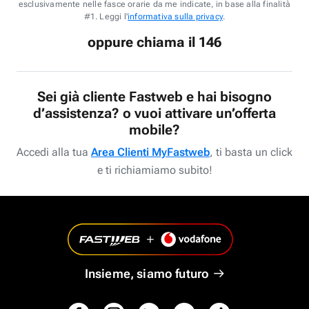
esclusivamente nelle fasce orarie da me indicate, in base alla finalità
#1. Leggi l'
informativa sulla privacy
.
oppure chiama il 146
Sei già cliente Fastweb e hai bisogno
d’assistenza? o vuoi attivare un’offerta
mobile?
Accedi alla tua
Area Clienti MyFastweb
, ti basta un click
e ti richiamiamo subito!
Insieme, siamo futuro