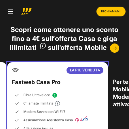
RICHIAMAMI
Scopri come ottenere uno
sconto
fino a 4€
sull’offerta Casa e
giga
illimitati
sull'offerta Mobile
LA PIÙ VENDUTA
Per te
Fastweb Casa Pro
Mobil
Fibra Ultraveloce
Modem
attiva
Chiamate illimitate
Modem Seven con Wi‑Fi 7
Assicurazione Assistenza Casa
Attivazione inclusa