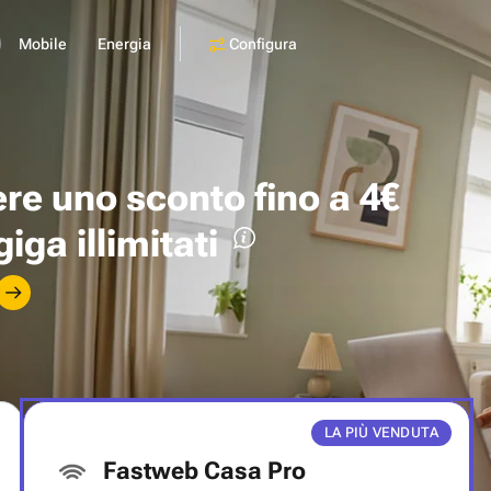
Configura
Mobile
Energia
ere uno
sconto fino a 4€
giga illimitati
LA PIÙ VENDUTA
Fastweb Casa Pro