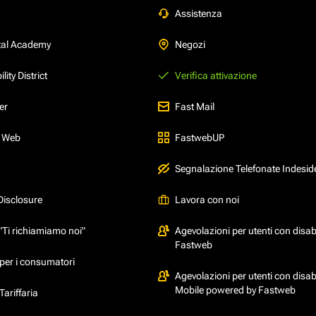
Assistenza
tal Academy
Negozi
ity District
Verifica attivazione
er
Fast Mail
l Web
FastwebUP
Segnalazione Telefonate Indesid
Disclosure
Lavora con noi
"Ti richiamiamo noi"
Agevolazioni per utenti con disabi
Fastweb
per i consumatori
Agevolazioni per utenti con disabi
Mobile powered by Fastweb
ariffaria