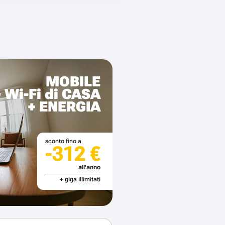
MOBILE
+ Wi-Fi di CASA
+ ENERGIA
sconto fino a
-312 €
all'anno
+ giga illimitati