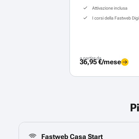
Attivazione inclusa
I corsi della Fastweb Dig
a partire da
36,95 €/mese
P
Fastweb Casa Start