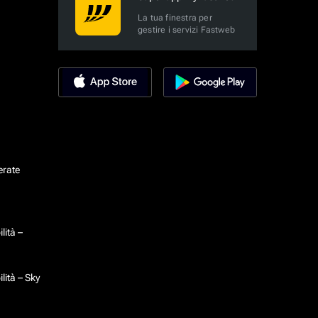
La tua finestra per
gestire i servizi Fastweb
erate
lità –
lità – Sky