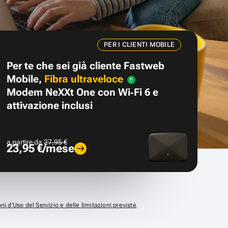
PER I CLIENTI MOBILE
Per te che sei già cliente Fastweb
Mobile,
Fibra ultraveloce
Modem NeXXt One con Wi‑Fi 6 e
attivazione inclusi
a partire da
27,95 €
23,95 €/mese
ni d’Uso del Servizio e delle limitazioni previste
.