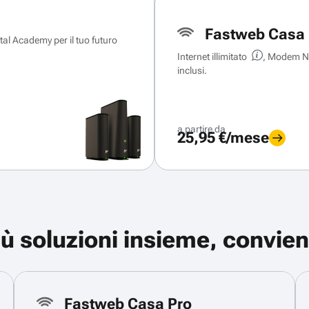
Fastweb Casa 
ital Academy per il tuo futuro
Internet illimitato
, Modem Ne
inclusi.
a partire da
25,95 €/mese
iù soluzioni insieme, convien
Fastweb Casa Pro