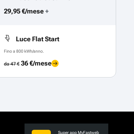
29,95 €/mese
+
Luce Flat Start
Fino a 800 kWh/anno.
36 €/mese
da 47 €
Super app MyFastweb