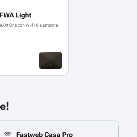
FWA Light
XXt One con Wi‑Fi 6 e antenna
e!
Fastweb Casa Pro