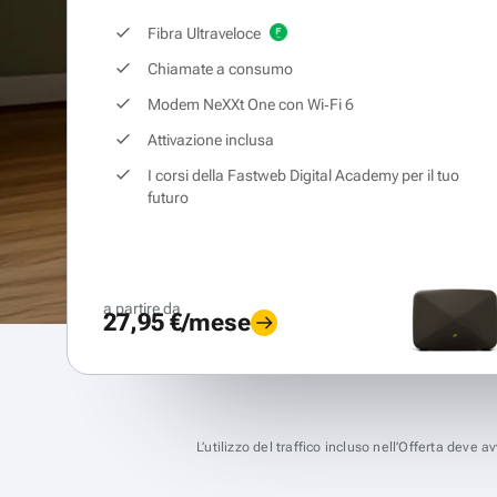
Fibra Ultraveloce
Chiamate a consumo
Modem NeXXt One con Wi‑Fi 6
Attivazione inclusa
I corsi della Fastweb Digital Academy per il tuo
futuro
a partire da
27,95 €/mese
L’utilizzo del traffico incluso nell’Offerta deve 