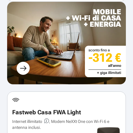
MOBILE
+ Wi-Fi di CASA
+ ENERGIA
sconto fino a
-312 €
all'anno
+ giga illimitati
Fastweb Casa FWA Light
Internet illimitato
, Modem NeXXt One con Wi‑Fi 6 e
antenna inclusi.