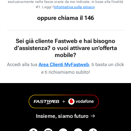
esclusivamente nelle fasce orarie da me indicate, in base alla finalità
#1. Leggi l'
informativa sulla privacy
.
oppure chiama il 146
Sei già cliente Fastweb e hai bisogno
d’assistenza? o vuoi attivare un’offerta
mobile?
Accedi alla tua
Area Clienti MyFastweb
, ti basta un click
e ti richiamiamo subito!
Insieme, siamo futuro