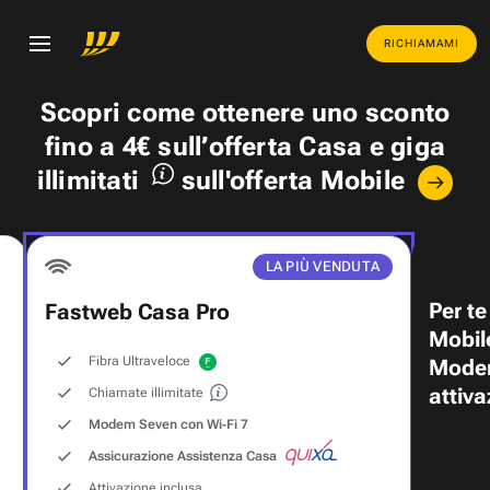
RICHIAMAMI
Scopri come ottenere uno
sconto
fino a 4€
sull’offerta Casa e
giga
illimitati
sull'offerta Mobile
LA PIÙ VENDUTA
Per te
Fastweb Casa Pro
Mobil
Fibra Ultraveloce
Modem
attiva
Chiamate illimitate
Modem Seven con Wi‑Fi 7
Assicurazione Assistenza Casa
Attivazione inclusa