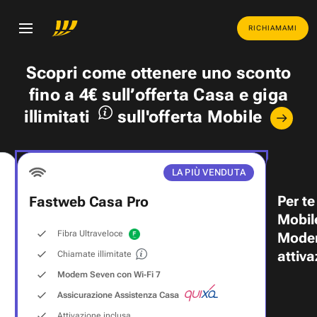
RICHIAMAMI
Scopri come ottenere uno
sconto
fino a 4€
sull’offerta Casa e
giga
illimitati
sull'offerta Mobile
LA PIÙ VENDUTA
Per te
Fastweb Casa Pro
Mobil
Fibra Ultraveloce
Modem
attiva
Chiamate illimitate
Modem Seven con Wi‑Fi 7
Assicurazione Assistenza Casa
Attivazione inclusa