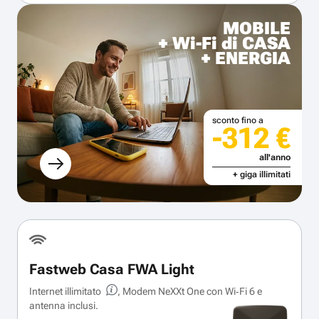
MOBILE
+ Wi-Fi di CASA
+ ENERGIA
sconto fino a
-312 €
all'anno
+ giga illimitati
Fastweb Casa FWA Light
Internet illimitato
, Modem NeXXt One con Wi‑Fi 6 e
antenna inclusi.