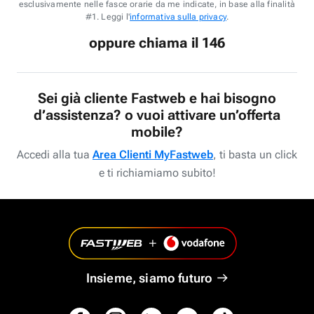
esclusivamente nelle fasce orarie da me indicate, in base alla finalità
#1. Leggi l'
informativa sulla privacy
.
oppure chiama il 146
Sei già cliente Fastweb e hai bisogno
d’assistenza? o vuoi attivare un’offerta
mobile?
Accedi alla tua
Area Clienti MyFastweb
, ti basta un click
e ti richiamiamo subito!
Insieme, siamo futuro