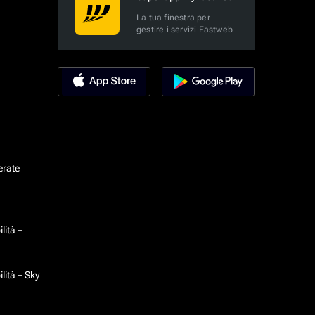
La tua finestra per
gestire i servizi Fastweb
erate
lità –
lità – Sky