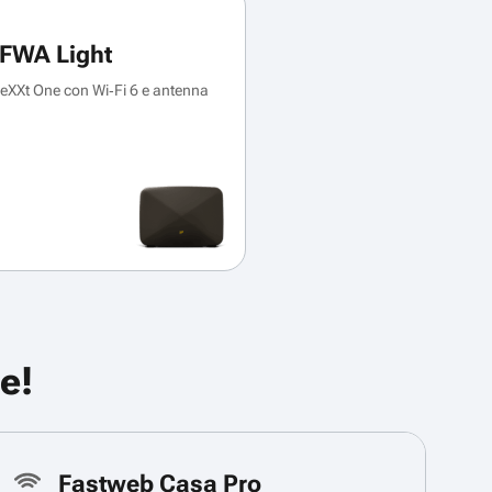
FWA Light
XXt One con Wi‑Fi 6 e antenna
e!
Fastweb Casa Pro