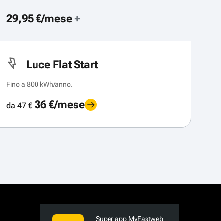
29,95 €/mese
+
Luce Flat Start
Fino a 800 kWh/anno.
36 €/mese
da 47 €
Super app MyFastweb