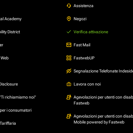
Assistenza
tal Academy
Negozi
ity District
Verifica attivazione
er
Fast Mail
l Web
FastwebUP
Segnalazione Telefonate Indesid
Disclosure
Lavora con noi
"Ti richiamiamo noi"
Agevolazioni per utenti con disabi
Fastweb
per i consumatori
Agevolazioni per utenti con disabi
Mobile powered by Fastweb
ariffaria