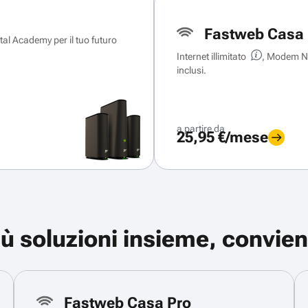
Fastweb Casa 
ital Academy per il tuo futuro
Internet illimitato
, Modem Ne
inclusi.
a partire da
25,95 €/mese
iù soluzioni insieme, convien
Fastweb Casa Pro