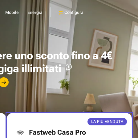
Configura
Mobile
Energia
ere uno
sconto fino a 4€
giga illimitati
LA PIÙ VENDUTA
Fastweb Casa Pro