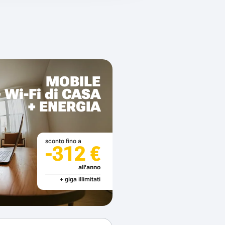
MOBILE
+ Wi-Fi di CASA
+ ENERGIA
sconto fino a
-312 €
all'anno
+ giga illimitati