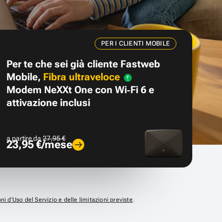
PER I CLIENTI MOBILE
Per te che sei già cliente Fastweb
Mobile,
Fibra ultraveloce
Modem NeXXt One con Wi‑Fi 6 e
attivazione inclusi
a partire da
27,95 €
23,95 €/mese
ni d’Uso del Servizio e delle limitazioni previste
.