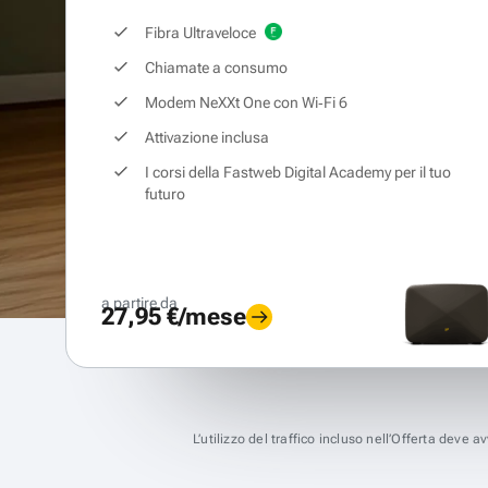
Fibra Ultraveloce
Chiamate a consumo
Modem NeXXt One con Wi‑Fi 6
Attivazione inclusa
I corsi della Fastweb Digital Academy per il tuo
futuro
a partire da
27,95 €/mese
L’utilizzo del traffico incluso nell’Offerta deve 