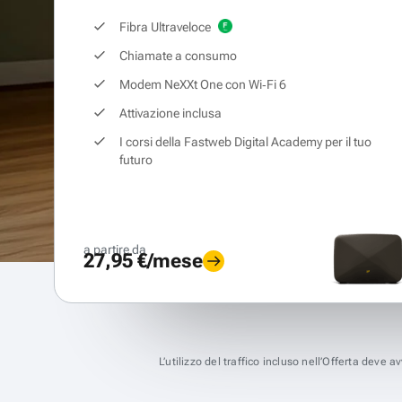
Fibra Ultraveloce
Chiamate a consumo
Modem NeXXt One con Wi‑Fi 6
Attivazione inclusa
I corsi della Fastweb Digital Academy per il tuo
futuro
a partire da
27,95 €/mese
L’utilizzo del traffico incluso nell’Offerta deve 