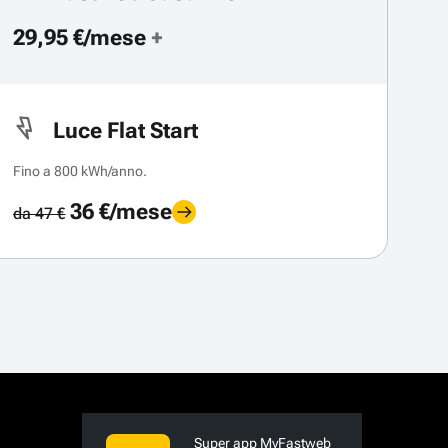
29,95 €/mese
+
Luce Flat Start
Fino a 800 kWh/anno.
36 €/mese
da 47 €
Super app MyFastweb