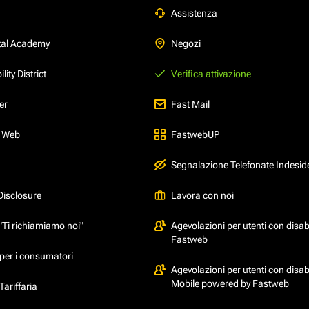
Assistenza
tal Academy
Negozi
ity District
Verifica attivazione
er
Fast Mail
l Web
FastwebUP
Segnalazione Telefonate Indesid
Disclosure
Lavora con noi
"Ti richiamiamo noi"
Agevolazioni per utenti con disabi
Fastweb
per i consumatori
Agevolazioni per utenti con disabi
Mobile powered by Fastweb
ariffaria