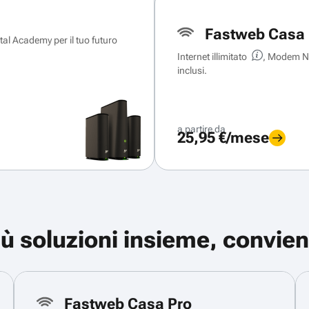
Fastweb Casa 
ital Academy per il tuo futuro
Internet illimitato
, Modem Ne
inclusi.
a partire da
25,95 €/mese
iù soluzioni insieme, convien
Fastweb Casa Pro