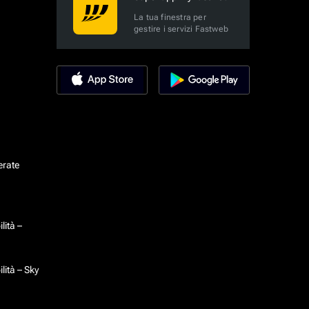
La tua finestra per
gestire i servizi Fastweb
erate
lità –
lità – Sky