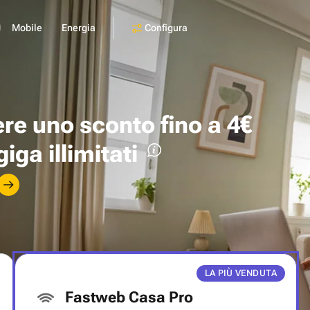
Configura
Mobile
Energia
ere uno
sconto fino a 4€
giga illimitati
LA PIÙ VENDUTA
Fastweb Casa Pro