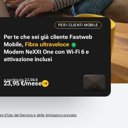
PER I CLIENTI MOBILE
Per te che sei già cliente Fastweb
Mobile,
Fibra ultraveloce
Modem NeXXt One con Wi‑Fi 6 e
attivazione inclusi
a partire da
27,95 €
23,95 €/mese
ni d’Uso del Servizio e delle limitazioni previste
.