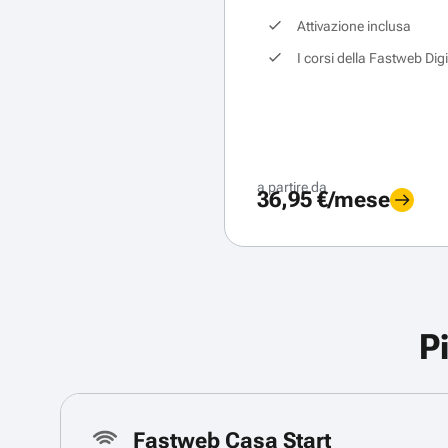
Attivazione inclusa
I corsi della Fastweb Dig
a partire da
36,95 €/mese
P
Fastweb Casa Start