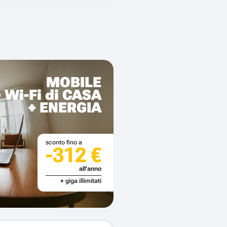
MOBILE
+ Wi-Fi di CASA
+ ENERGIA
sconto fino a
-312 €
all'anno
+ giga illimitati