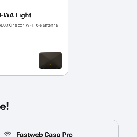
FWA Light
XXt One con Wi‑Fi 6 e antenna
e!
Fastweb Casa Pro