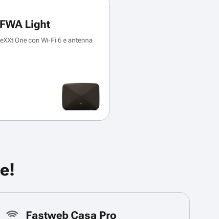
FWA Light
XXt One con Wi‑Fi 6 e antenna
e!
Fastweb Casa Pro