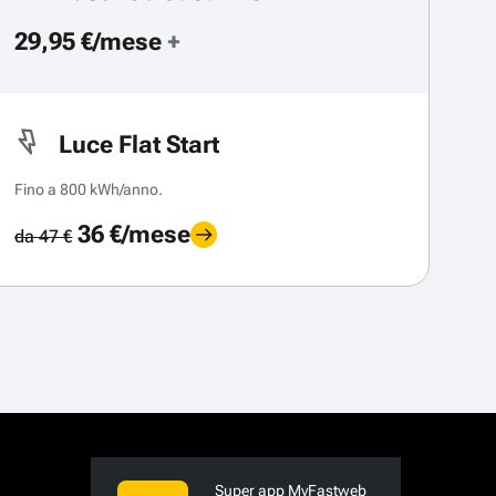
29,95 €/mese
+
Luce Flat Start
Fino a 800 kWh/anno.
36 €/mese
da 47 €
Super app MyFastweb