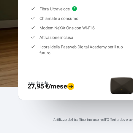
Fibra Ultraveloce
Chiamate a consumo
Modem NeXXt One con Wi‑Fi 6
Attivazione inclusa
I corsi della Fastweb Digital Academy per il tuo
futuro
a partire da
27,95 €/mese
L’utilizzo del traffico incluso nell’Offerta deve 