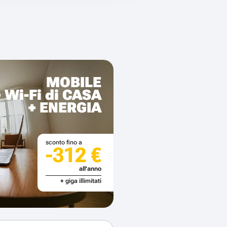
MOBILE
+ Wi-Fi di CASA
+ ENERGIA
sconto fino a
-312 €
all'anno
+ giga illimitati