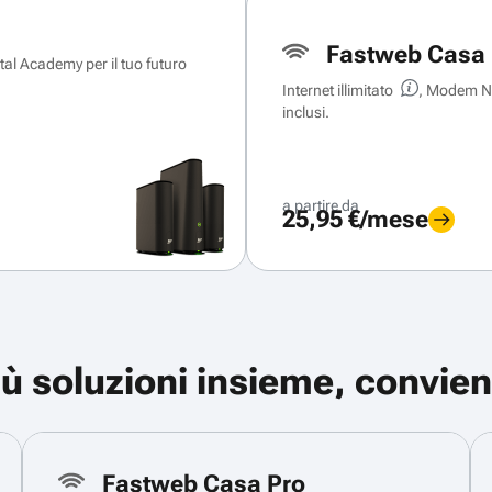
Fastweb Casa 
ital Academy per il tuo futuro
Internet illimitato
, Modem Ne
inclusi.
a partire da
25,95 €/mese
iù soluzioni insieme, convien
Fastweb Casa Pro