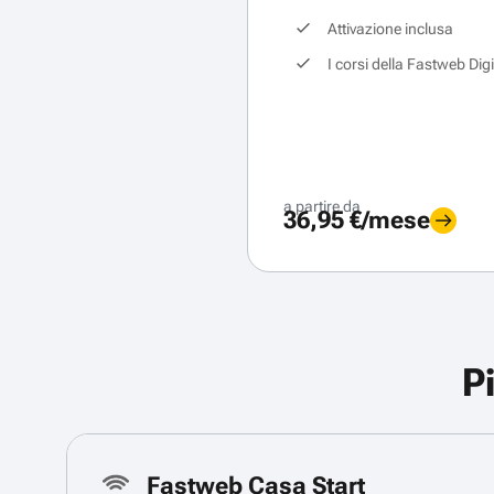
Attivazione inclusa
I corsi della Fastweb Dig
a partire da
36,95 €/mese
P
Fastweb Casa Start