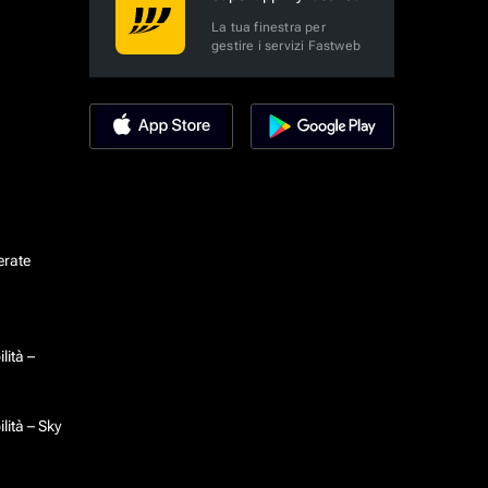
La tua finestra per
gestire i servizi Fastweb
erate
lità –
lità – Sky