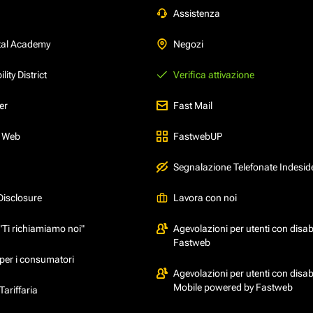
Assistenza
tal Academy
Negozi
ity District
Verifica attivazione
er
Fast Mail
l Web
FastwebUP
Segnalazione Telefonate Indesid
Disclosure
Lavora con noi
"Ti richiamiamo noi"
Agevolazioni per utenti con disabi
Fastweb
per i consumatori
Agevolazioni per utenti con disabi
Mobile powered by Fastweb
ariffaria