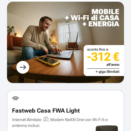
MOBILE
+ Wi-Fi di CASA
+ ENERGIA
sconto fino a
-312 €
all'anno
+ giga illimitati
Fastweb Casa FWA Light
Internet illimitato
, Modem NeXXt One con Wi‑Fi 6 e
antenna inclusi.