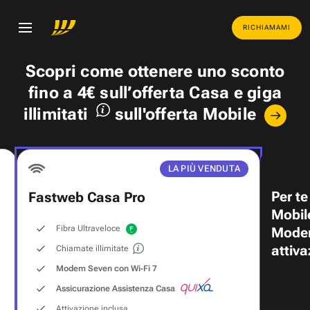
RICHIAMAMI
Scopri come ottenere uno
sconto
fino a 4€
sull’offerta Casa e
giga
illimitati
sull'offerta Mobile
LA PIÙ VENDUTA
Per te
Fastweb Casa Pro
Mobil
Fibra Ultraveloce
Modem
attiva
Chiamate illimitate
Modem Seven con Wi‑Fi 7
Assicurazione Assistenza Casa
Attivazione inclusa