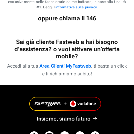
esclusivamente nelle fasce orarie da me indicate, in base alla finalità
#1. Leggi l'
informativa sulla privacy
.
oppure chiama il 146
Sei già cliente Fastweb e hai bisogno
d’assistenza? o vuoi attivare un’offerta
mobile?
Accedi alla tua
Area Clienti MyFastweb
, ti basta un click
e ti richiamiamo subito!
Insieme, siamo futuro