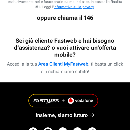
esclusivamente nelle fasce orarie da me indicate, in base alla finalità
#1. Leggi l'
informativa sulla privacy
.
oppure chiama il 146
Sei già cliente Fastweb e hai bisogno
d’assistenza? o vuoi attivare un’offerta
mobile?
Accedi alla tua
Area Clienti MyFastweb
, ti basta un click
e ti richiamiamo subito!
Insieme, siamo futuro