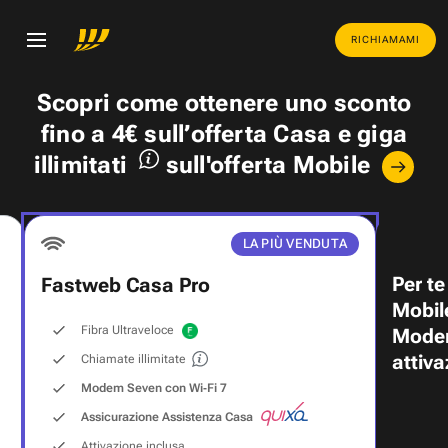
RICHIAMAMI
Scopri come ottenere uno
sconto
fino a 4€
sull’offerta Casa e
giga
illimitati
sull'offerta Mobile
LA PIÙ VENDUTA
Per te
Fastweb Casa Pro
Mobil
Fibra Ultraveloce
Modem
attiva
Chiamate illimitate
Modem Seven con Wi‑Fi 7
Assicurazione Assistenza Casa
Attivazione inclusa