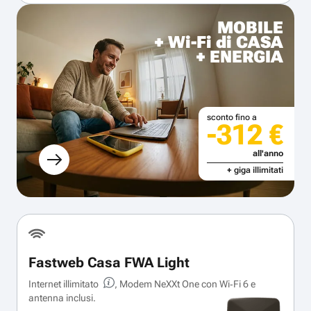
MOBILE
+ Wi-Fi di CASA
+ ENERGIA
sconto fino a
-312 €
all'anno
+ giga illimitati
Fastweb Casa FWA Light
Internet illimitato
, Modem NeXXt One con Wi‑Fi 6 e
antenna inclusi.