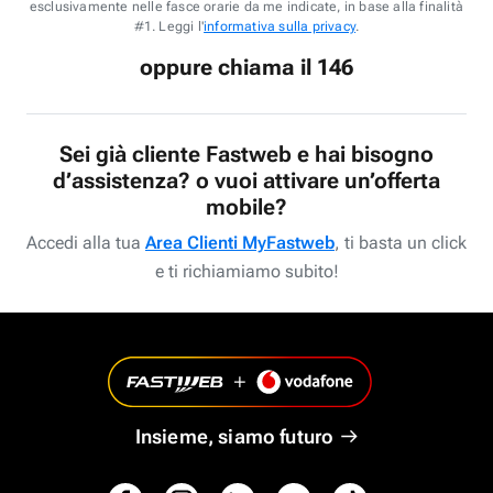
esclusivamente nelle fasce orarie da me indicate, in base alla finalità
#1. Leggi l'
informativa sulla privacy
.
oppure chiama il 146
Sei già cliente Fastweb e hai bisogno
d’assistenza? o vuoi attivare un’offerta
mobile?
Accedi alla tua
Area Clienti MyFastweb
, ti basta un click
e ti richiamiamo subito!
Insieme, siamo futuro