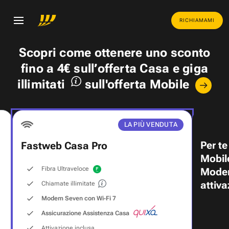
RICHIAMAMI
Scopri come ottenere uno
sconto
fino a 4€
sull’offerta Casa e
giga
illimitati
sull'offerta Mobile
LA PIÙ VENDUTA
Per te
Fastweb Casa Pro
Mobil
Fibra Ultraveloce
Modem
attiva
Chiamate illimitate
Modem Seven con Wi‑Fi 7
Assicurazione Assistenza Casa
Attivazione inclusa