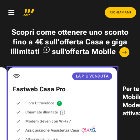
RICHIAMAMI
Scopri come ottenere uno
sconto
fino a 4€
sull’offerta Casa e
giga
illimitati
sull'offerta Mobile
LA PIÙ VENDUTA
Per te
Fastweb Casa Pro
Mobil
Fibra Ultraveloce
Modem
attiva
Chiamate illimitate
Modem Seven con Wi‑Fi 7
Assicurazione Assistenza Casa
Attivazione inclusa