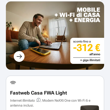
MOBILE
+ Wi-Fi di CASA
+ ENERGIA
sconto fino a
-312 €
all'anno
+ giga illimitati
Fastweb Casa FWA Light
Internet illimitato
, Modem NeXXt One con Wi‑Fi 6 e
antenna inclusi.