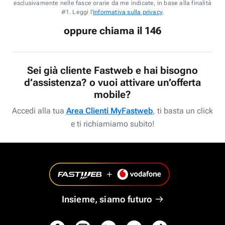
esclusivamente nelle fasce orarie da me indicate, in base alla finalità
#1. Leggi l'
informativa sulla privacy
.
oppure chiama il 146
Sei già cliente Fastweb e hai bisogno
d’assistenza? o vuoi attivare un’offerta
mobile?
Accedi alla tua
Area Clienti MyFastweb
, ti basta un click
e ti richiamiamo subito!
Insieme, siamo futuro