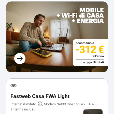
MOBILE
+ Wi-Fi di CASA
+ ENERGIA
sconto fino a
-312 €
all'anno
+ giga illimitati
Fastweb Casa FWA Light
Internet illimitato
, Modem NeXXt One con Wi‑Fi 6 e
antenna inclusi.