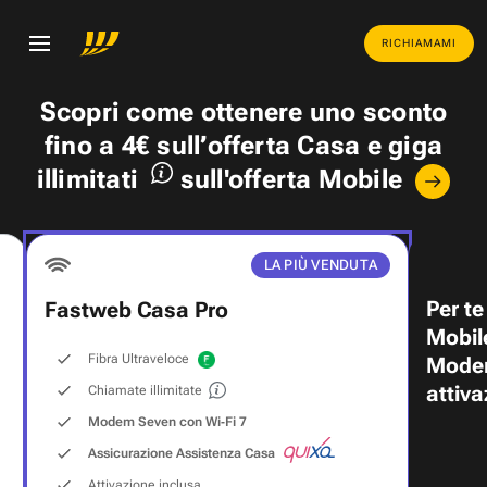
RICHIAMAMI
Scopri come ottenere uno
sconto
fino a 4€
sull’offerta Casa e
giga
illimitati
sull'offerta Mobile
LA PIÙ VENDUTA
Per te
Fastweb Casa Pro
Mobil
Fibra Ultraveloce
Modem
attiva
Chiamate illimitate
Modem Seven con Wi‑Fi 7
Assicurazione Assistenza Casa
Attivazione inclusa