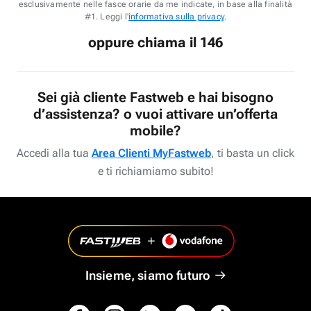
esclusivamente nelle fasce orarie da me indicate, in base alla finalità
#1. Leggi l'
informativa sulla privacy
.
oppure chiama il 146
Sei già cliente Fastweb e hai bisogno
d’assistenza? o vuoi attivare un’offerta
mobile?
Accedi alla tua
Area Clienti MyFastweb
, ti basta un click
e ti richiamiamo subito!
Insieme, siamo futuro