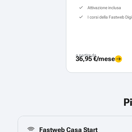
Attivazione inclusa
I corsi della Fastweb Dig
a partire da
36,95 €/mese
P
Fastweb Casa Start