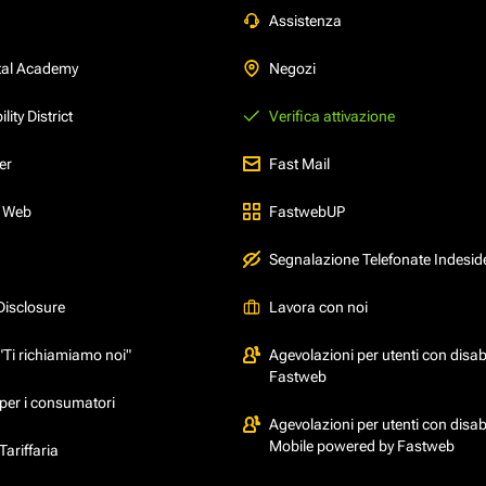
Assistenza
tal Academy
Negozi
ity District
Verifica attivazione
er
Fast Mail
l Web
FastwebUP
Segnalazione Telefonate Indesid
Disclosure
Lavora con noi
"Ti richiamiamo noi"
Agevolazioni per utenti con disabi
Fastweb
per i consumatori
Agevolazioni per utenti con disabi
Mobile powered by Fastweb
ariffaria