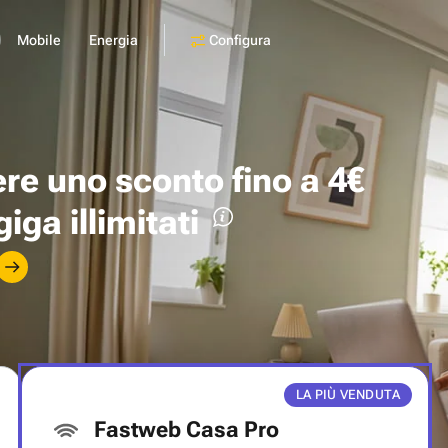
Configura
Mobile
Energia
ere uno
sconto fino a 4€
giga illimitati
LA PIÙ VENDUTA
Fastweb Casa Pro