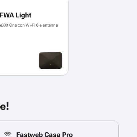
FWA Light
XXt One con Wi‑Fi 6 e antenna
e!
Fastweb Casa Pro