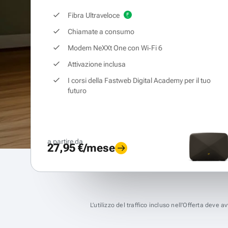
Fibra Ultraveloce
Chiamate a consumo
Modem NeXXt One con Wi‑Fi 6
Attivazione inclusa
I corsi della Fastweb Digital Academy per il tuo
futuro
a partire da
27,95 €/mese
L’utilizzo del traffico incluso nell’Offerta deve 