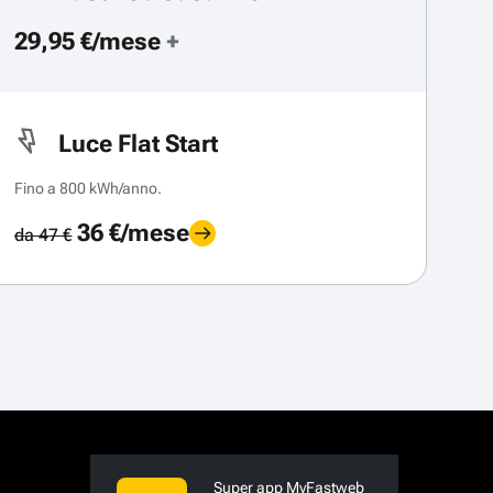
29,95 €/mese
+
Luce Flat Start
Fino a 800 kWh/anno.
36 €/mese
da 47 €
Super app MyFastweb