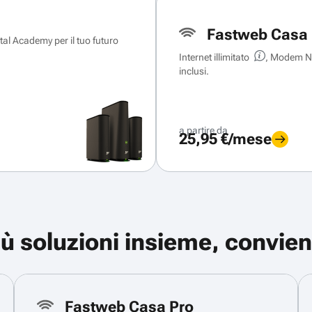
Fastweb Casa 
ital Academy per il tuo futuro
Internet illimitato
, Modem Ne
inclusi.
a partire da
25,95 €/mese
iù soluzioni insieme, convien
Fastweb Casa Pro