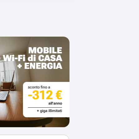
MOBILE
+ Wi-Fi di CASA
+ ENERGIA
sconto fino a
-312 €
all'anno
+ giga illimitati