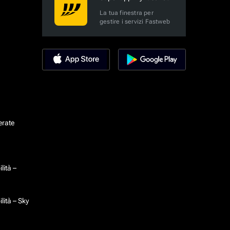
La tua finestra per
gestire i servizi Fastweb
erate
lità –
lità – Sky