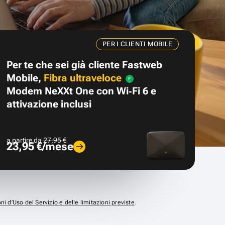
PER I CLIENTI MOBILE
Per te che sei già cliente Fastweb
Mobile,
Fibra ultraveloce
Modem NeXXt One con Wi‑Fi 6 e
attivazione inclusi
a partire da
27,95 €
23,95 €/mese
ni d’Uso del Servizio e delle limitazioni previste
.