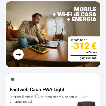
MOBILE
+ Wi-Fi di CASA
+ ENERGIA
sconto fino a
-312 €
all'anno
+ giga illimitati
Fastweb Casa FWA Light
Internet illimitato
, Modem NeXXt One con Wi‑Fi 6 e
antenna inclusi.