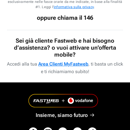
esclusivamente nelle fasce orarie da me indicate, in base alla finalità
#1. Leggi l'
informativa sulla privacy
.
oppure chiama il 146
Sei già cliente Fastweb e hai bisogno
d’assistenza? o vuoi attivare un’offerta
mobile?
Accedi alla tua
Area Clienti MyFastweb
, ti basta un click
e ti richiamiamo subito!
Insieme, siamo futuro