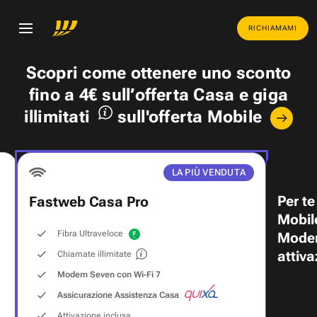
RICHIAMAMI
Scopri come ottenere uno
sconto
fino a 4€
sull’offerta Casa e
giga
illimitati
sull'offerta Mobile
LA PIÙ VENDUTA
Per te
Fastweb Casa Pro
Mobil
Fibra Ultraveloce
Modem
attiva
Chiamate illimitate
Modem Seven con Wi‑Fi 7
Assicurazione Assistenza Casa
Attivazione inclusa