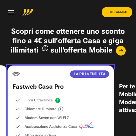
RICHIAMAMI
Scopri come ottenere uno
sconto
fino a 4€
sull’offerta Casa e
giga
illimitati
sull'offerta Mobile
LA PIÙ VENDUTA
Per te
Fastweb Casa Pro
Mobil
Fibra Ultraveloce
Modem
attiva
Chiamate illimitate
Modem Seven con Wi‑Fi 7
Assicurazione Assistenza Casa
Attivazione inclusa