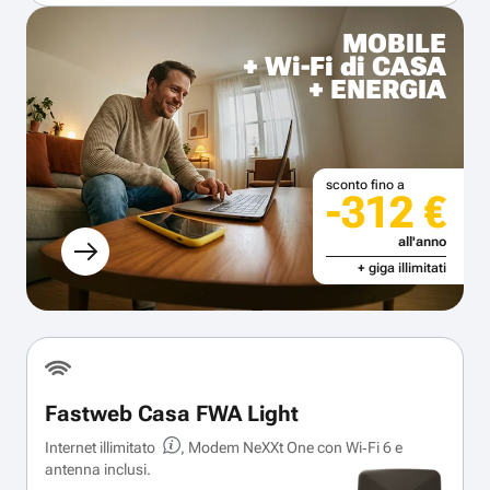
MOBILE
+ Wi-Fi di CASA
+ ENERGIA
sconto fino a
-312 €
all'anno
+ giga illimitati
Fastweb Casa FWA Light
Internet illimitato
, Modem NeXXt One con Wi‑Fi 6 e
antenna inclusi.