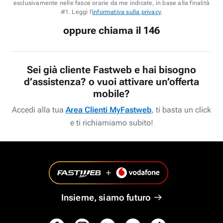
esclusivamente nelle fasce orarie da me indicate, in base alla finalità
#1. Leggi l'
informativa sulla privacy
.
oppure chiama il 146
Sei già cliente Fastweb e hai bisogno
d’assistenza? o vuoi attivare un’offerta
mobile?
Accedi alla tua
Area Clienti MyFastweb
, ti basta un click
e ti richiamiamo subito!
Insieme, siamo futuro