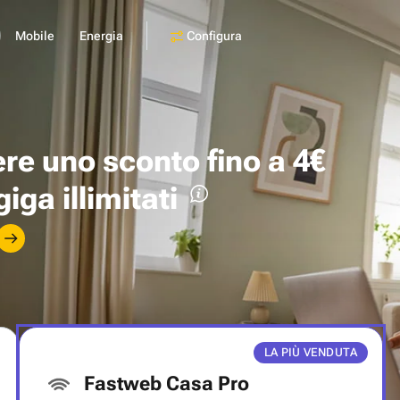
Configura
Mobile
Energia
ere uno
sconto fino a 4€
giga illimitati
LA PIÙ VENDUTA
Fastweb Casa Pro