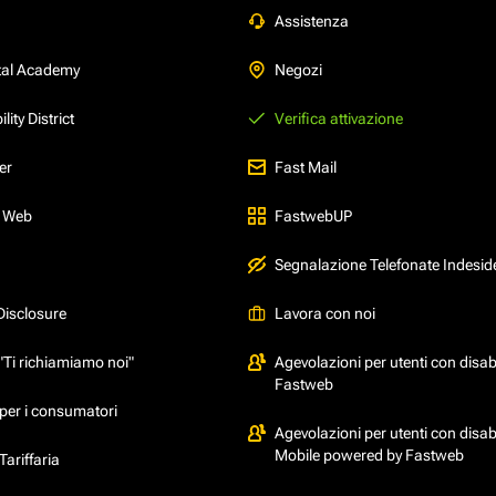
Assistenza
tal Academy
Negozi
ity District
Verifica attivazione
er
Fast Mail
l Web
FastwebUP
Segnalazione Telefonate Indesid
Disclosure
Lavora con noi
"Ti richiamiamo noi"
Agevolazioni per utenti con disabi
Fastweb
per i consumatori
Agevolazioni per utenti con disabi
Mobile powered by Fastweb
ariffaria