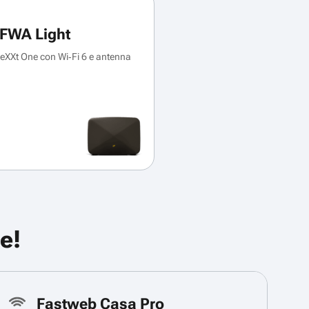
FWA Light
XXt One con Wi‑Fi 6 e antenna
e!
Fastweb Casa Pro