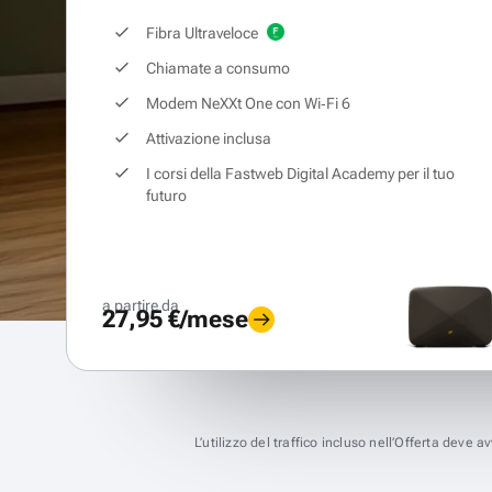
Fibra Ultraveloce
Chiamate a consumo
Modem NeXXt One con Wi‑Fi 6
Attivazione inclusa
I corsi della Fastweb Digital Academy per il tuo
futuro
a partire da
27,95 €/mese
L’utilizzo del traffico incluso nell’Offerta deve 