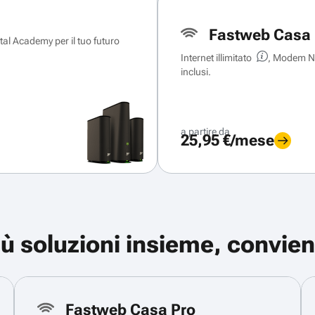
Fastweb Casa 
ital Academy per il tuo futuro
Internet illimitato
, Modem Ne
inclusi.
a partire da
25,95 €/mese
iù soluzioni insieme, convien
Fastweb Casa Pro