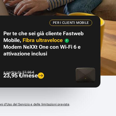
PER I CLIENTI MOBILE
Per te che sei già cliente Fastweb
Mobile,
Fibra ultraveloce
Modem NeXXt One con Wi‑Fi 6 e
attivazione inclusi
a partire da
27,95 €
23,95 €/mese
ni d’Uso del Servizio e delle limitazioni previste
.