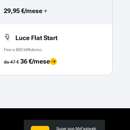
29,95 €/mese
+
Luce Flat Start
Fino a 800 kWh/anno.
36 €/mese
da 47 €
Super app MyFastweb