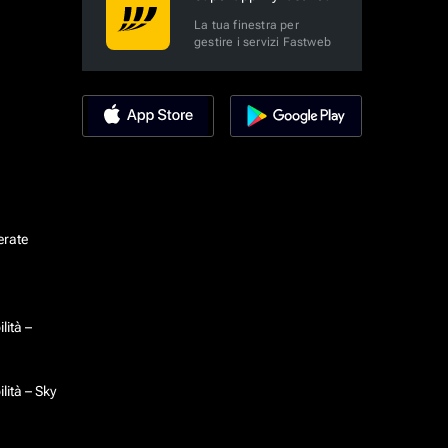
La tua finestra per
gestire i servizi Fastweb
erate
lità –
lità – Sky