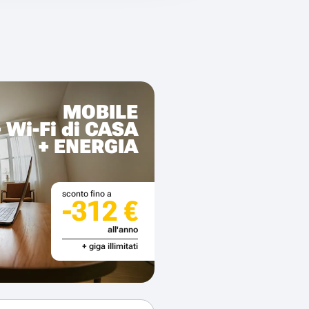
MOBILE
+ Wi-Fi di CASA
+ ENERGIA
sconto fino a
-312 €
all'anno
+ giga illimitati