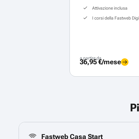
Attivazione inclusa
I corsi della Fastweb Dig
a partire da
36,95 €/mese
P
Fastweb Casa Start