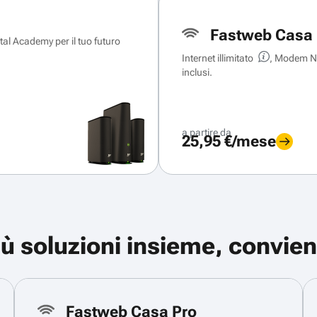
Fastweb Casa 
ital Academy per il tuo futuro
Internet illimitato
, Modem Ne
inclusi.
a partire da
25,95 €/mese
iù soluzioni insieme, convien
Fastweb Casa Pro