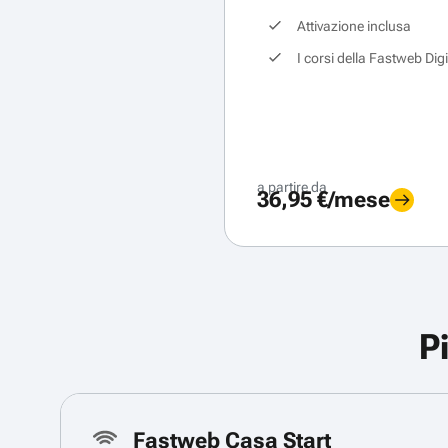
Attivazione inclusa
I corsi della Fastweb Dig
a partire da
36,95 €/mese
P
Fastweb Casa Start