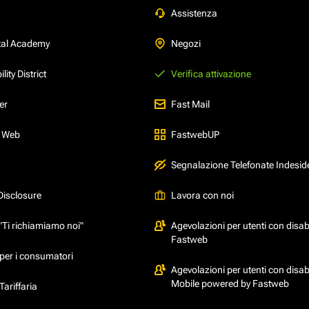
Assistenza
tal Academy
Negozi
ity District
Verifica attivazione
er
Fast Mail
l Web
FastwebUP
Segnalazione Telefonate Indesid
Disclosure
Lavora con noi
"Ti richiamiamo noi"
Agevolazioni per utenti con disabi
Fastweb
per i consumatori
Agevolazioni per utenti con disabi
Mobile powered by Fastweb
ariffaria