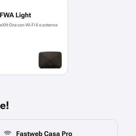
FWA Light
XXt One con Wi‑Fi 6 e antenna
e!
Fastweb Casa Pro