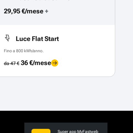
29,95 €/mese
+
Luce Flat Start
Fino a 800 kWh/anno.
36 €/mese
da 47 €
Super app MyFastweb