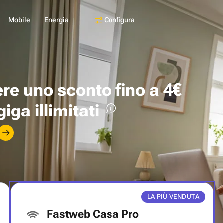
Configura
Mobile
Energia
ere uno
sconto fino a 4€
giga illimitati
LA PIÙ VENDUTA
Fastweb Casa Pro