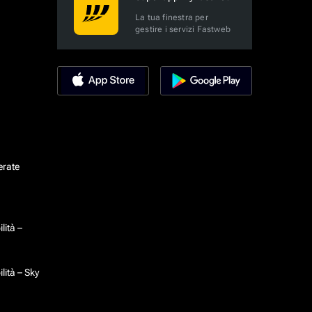
La tua finestra per
gestire i servizi Fastweb
erate
lità –
lità – Sky