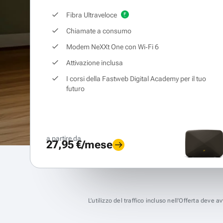
Fibra Ultraveloce
Chiamate a consumo
Modem NeXXt One con Wi‑Fi 6
Attivazione inclusa
I corsi della Fastweb Digital Academy per il tuo
futuro
a partire da
27,95 €/mese
L’utilizzo del traffico incluso nell’Offerta deve 