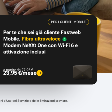
PER I CLIENTI MOBILE
Per te che sei già cliente Fastweb
Mobile,
Fibra ultraveloce
Modem NeXXt One con Wi‑Fi 6 e
attivazione inclusi
a partire da
27,95 €
23,95 €/mese
ni d’Uso del Servizio e delle limitazioni previste
.