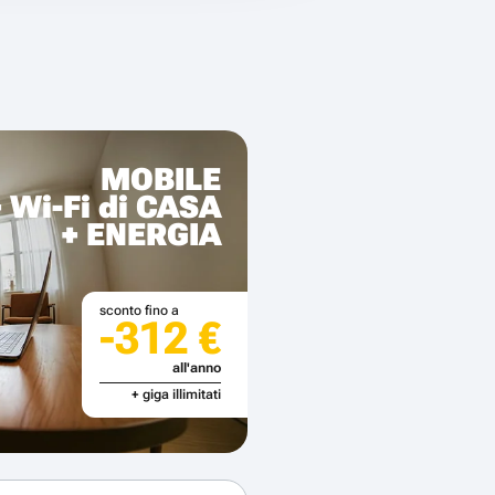
MOBILE
+ Wi-Fi di CASA
+ ENERGIA
sconto fino a
-312 €
all'anno
+ giga illimitati