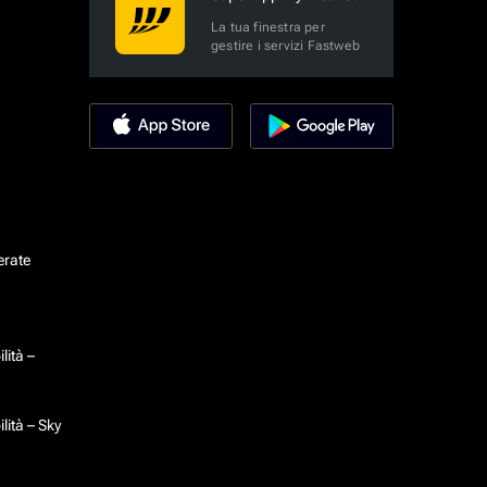
La tua finestra per
gestire i servizi Fastweb
erate
lità –
lità – Sky