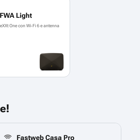
FWA Light
XXt One con Wi‑Fi 6 e antenna
e!
Fastweb Casa Pro