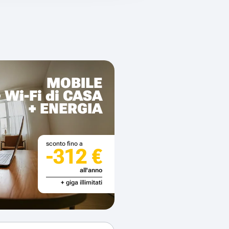
MOBILE
+ Wi-Fi di CASA
+ ENERGIA
sconto fino a
-312 €
all'anno
+ giga illimitati