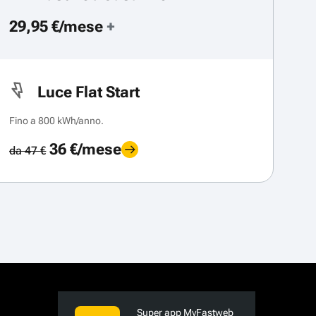
29,95 €/mese
+
Luce Flat Start
Fino a 800 kWh/anno.
36 €/mese
da 47 €
Super app MyFastweb