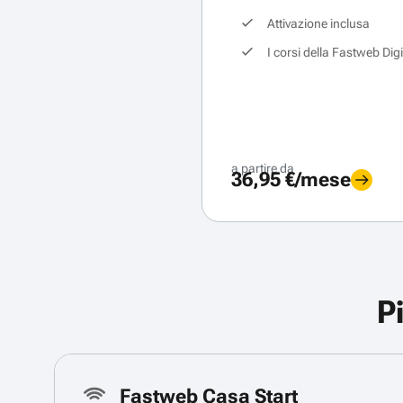
Attivazione inclusa
I corsi della Fastweb Dig
a partire da
36,95 €/mese
P
Fastweb Casa Start