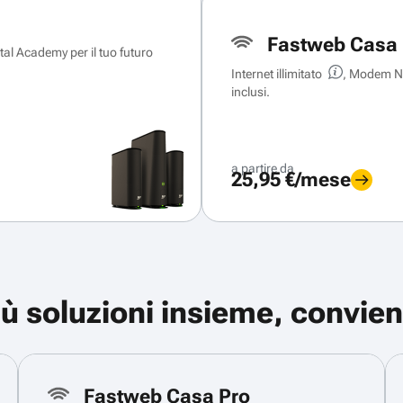
Fastweb Casa 
ital Academy per il tuo futuro
Internet illimitato
, Modem Ne
inclusi.
a partire da
25,95 €/mese
iù soluzioni insieme, convien
Fastweb Casa Pro