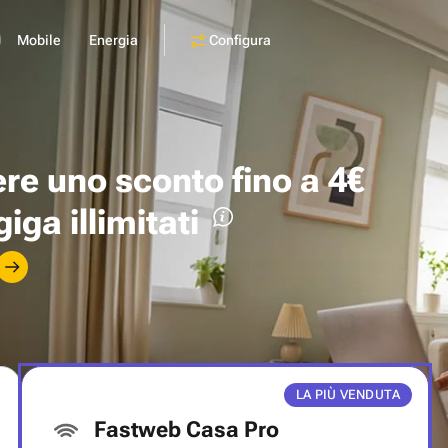
Configura
Mobile
Energia
ere uno
sconto fino a 4€
giga illimitati
LA PIÙ VENDUTA
Fastweb Casa Pro