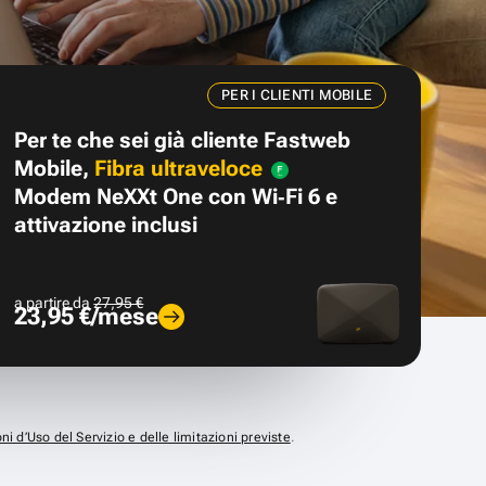
PER I CLIENTI MOBILE
Per te che sei già cliente Fastweb
Mobile,
Fibra ultraveloce
Modem NeXXt One con Wi‑Fi 6 e
attivazione inclusi
a partire da
27,95 €
23,95 €/mese
ni d’Uso del Servizio e delle limitazioni previste
.