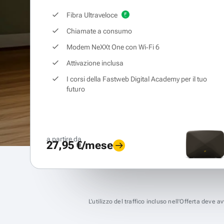
Fibra Ultraveloce
Chiamate a consumo
Modem NeXXt One con Wi‑Fi 6
Attivazione inclusa
I corsi della Fastweb Digital Academy per il tuo
futuro
a partire da
27,95 €/mese
L’utilizzo del traffico incluso nell’Offerta deve 