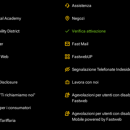
Assistenza
tal Academy
Negozi
ity District
Verifica attivazione
er
Fast Mail
l Web
FastwebUP
Segnalazione Telefonate Indesid
Disclosure
Lavora con noi
"Ti richiamiamo noi"
Agevolazioni per utenti con disabi
Fastweb
per i consumatori
Agevolazioni per utenti con disabi
Mobile powered by Fastweb
ariffaria